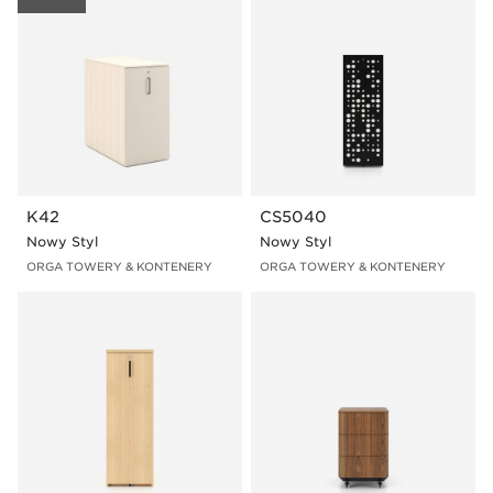
Caddy
Aby zobaczyć produkt o wybranych cechach, kliknij w
zdjęcie prezentujące daną linię, a następnie przejdź do
sekcji "Przykładowe konfiguracje".
K42
CS5040
Nowy Styl
Nowy Styl
ORGA TOWERY & KONTENERY
ORGA TOWERY & KONTENERY