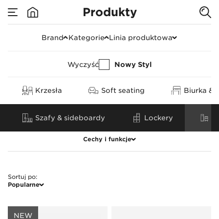
Produkty
Orga towery & kont
Brand
Kategorie
Linia produktowa
Wyczyść
Nowy Styl
Krzesła
Soft seating
Biurka & 
Szafy & sideboardy
Lockery
O
Cechy i funkcje
Wyczyść
Sortuj po
:
Popularne
Kategoria produktu
Cechy
Kontener
Kółka
NEW
Orga tower
Funkcja siedziska