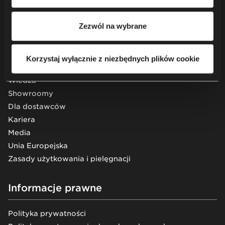
Inne
tym o przysługujących Ci uprawnieniach, zachęcamy do
zapoznania się z naszą
Polityką prywatności
.
Zezwól na wybrane
Projekty
Usługi
O nas
Korzystaj wyłącznie z niezbędnych plików cookie
Zrównoważony rozwój
Wiedza
Showroomy
Dla dostawców
Kariera
Media
Unia Europejska
Zasady użytkowania i pielęgnacji
Informacje prawne
Polityka prywatności