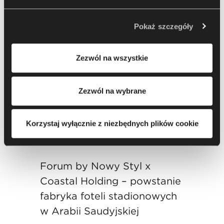
jest Nowy Styl sp. z o.o. W pewnych przypadkach
administratorami danych mogą być również nasi
Pokaż szczegóły
partnerzy. Aby uzyskać więcej informacji na temat
korzystania przez nas i naszych partnerów z plików
Zezwól na wszystkie
cookie oraz przetwarzania Twoich danych osobowych, w
tym o przysługujących Ci uprawnieniach, zachęcamy do
zapoznania się z naszą
Polityką prywatności
.
Zezwól na wybrane
Korzystaj wyłącznie z niezbędnych plików cookie
Forum by Nowy Styl x
Coastal Holding – powstanie
fabryka foteli stadionowych
w Arabii Saudyjskiej