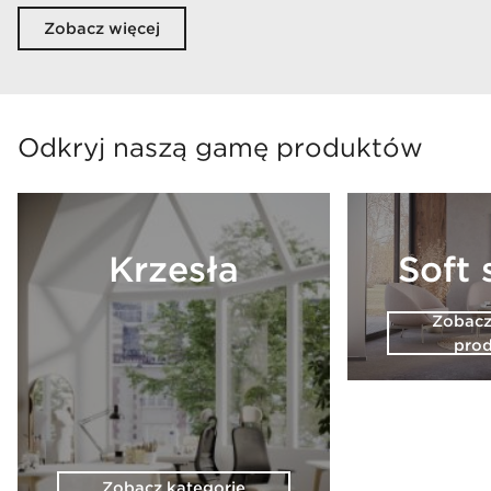
Zobacz więcej
Odkryj naszą gamę produktów
Krzesła
Soft 
Zobacz
pro
Zobacz kategorię