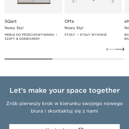
SQart
Offa
e
Nowy Styl
Nowy Styl
No
MEBLE DO PRZECHOWYWANIA
STOŁY
STOŁY WYSOKIE
BI
SZAFY & SIDEBOARDY
BI
Let's make your space together
Zrób pierwszy krok w kierunku swojego nowego
biura i skontaktuj się z nami