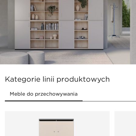
Szeroki zakres produktowy odpowiada na
różne potrzeby
Efektywne wykorzystanie przestrzeni dzięki
funkcjonalnym rozwiązaniom
przechowywania
Prosty, uniwersalny design pasujący do
każdego biura
Komfort i ergonomia użytkowania
Kategorie linii produktowych
Bogata oferta akcesoriów ułatwiających
przechowywanie i korzystanie z mebli
Duże możliwości aranżacyjne pozwalające
dopasować meble do konkretnych
pomieszczeń