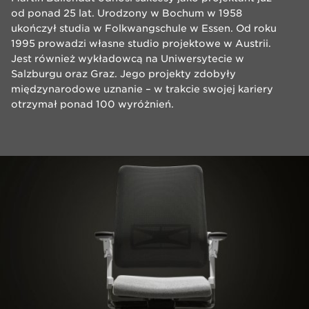
od ponad 25 lat. Urodzony w Bochum w 1958
ukończył studia w Folkwangschule w Essen. Od roku
1995 prowadzi własne studio projektowe w Austrii.
Jest również wykładowcą na Uniwersytecie w
Salzburgu oraz Graz. Jego projekty zdobyły
międzynarodowe uznanie – w trakcie swojej kariery
otrzymał ponad 100 wyróżnień.