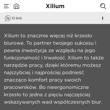
Xilium
​Your best
O linii
none
business partner
Xilium
Xilium to znacznie więcej niż krzesło
biurowe. To partner twojego sukcesu i
pewna inwestycja ze względu na jego
funkcjonalność i trwałość. Xilium to także
narzędzie pracy, dzięki któremu możesz
najszybciej i najprościej podnieść
znacząco komfort pracy swoich
pracowników. Bo nieergonomiczne
krzesło to jedna z pięciu najczęściej
wskazywanych wad współczesnych biur.