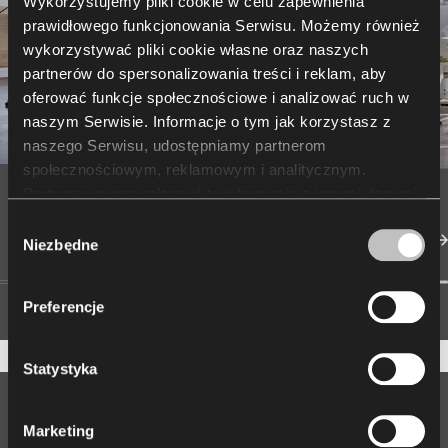
Wykorzystujemy pliki cookie w celu zapewnienia
prawidłowego funkcjonowania Serwisu. Możemy również
wykorzystywać pliki cookie własne oraz naszych
partnerów do spersonalizowania treści i reklam, aby
oferować funkcje społecznościowe i analizować ruch w
naszym Serwisie. Informacje o tym jak korzystasz z
naszego Serwisu, udostępniamy partnerom
społecznościowym, reklamowym i analitycznym.
Partnerzy mogą połączyć te informacje z innymi danymi
otrzymanymi od Ciebie lub uzyskanymi podczas
Wybór
korzystania z ich usług. Korzystanie z plików cookie
Niezbędne
zgody
statystycznych, marketingowych i dotyczących
preferencji użytkownika wymaga Twojej zgody, którą
Preferencje
możesz wyrazić, klikając „Zezwól na wszystkie”. Jeżeli
chcesz dostosować swoje zgody, kliknij „Zezwól na
wybór”. Wyrażoną zgodę/zgody możesz wycofać w
Statystyka
każdym momencie, zmieniając wybrane ustawienia.
Korzystanie z plików cookie we wskazanych powyżej
Designer spotlight
Marketing
celach związane jest z przetwarzaniem Twoich danych