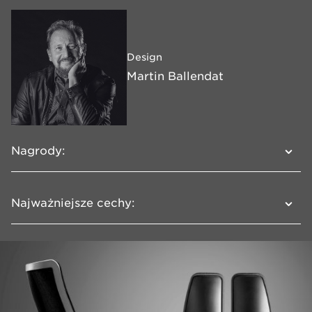
Design
Martin Ballendat
Nagrody:
2019
Najważniejsze cechy:
German Design Award (Winner 2019)
Trzy rodzaje oparcia do wyboru dla krzeseł
2019
obrotowych
German Innovation Award Gold Winner
2019
Różne podstawy dla krzeseł stacjonarnych