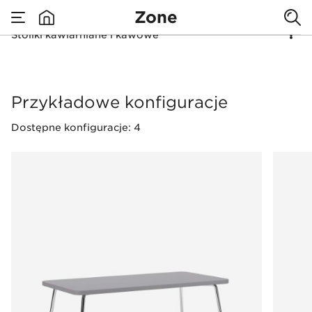
Zone
Stoliki kawiarniane i kawowe
none
Stoliki kawiarniane 
Przykładowe konfiguracje
Dostępne konfiguracje: 4