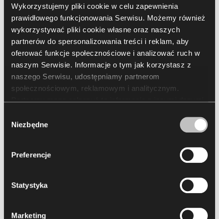
Wykorzystujemy pliki cookie w celu zapewnienia
prawidłowego funkcjonowania Serwisu. Możemy również
Do pobrania
wykorzystywać pliki cookie własne oraz naszych
partnerów do spersonalizowania treści i reklam, aby
Arrangement
Packshots
2D & 3D
BIM
Brochur
oferować funkcje społecznościowe i analizować ruch w
naszym Serwisie. Informacje o tym jak korzystasz z
naszego Serwisu, udostępniamy partnerom
społecznościowym, reklamowym i analitycznym.
Wybierz wszystko
(
7
)
Wyczyść zaznaczenie
Partnerzy mogą połączyć te informacje z innymi danymi
otrzymanymi od Ciebie lub uzyskanymi podczas
Wybór
korzystania z ich usług. Korzystanie z plików cookie
Niezbędne
zgody
statystycznych, marketingowych i dotyczących
preferencji użytkownika wymaga Twojej zgody, którą
Preferencje
możesz wyrazić, klikając „Zezwól na wszystkie”. Jeżeli
chcesz dostosować swoje zgody, kliknij „Zezwól na
wybór”. Wyrażoną zgodę/zgody możesz wycofać w
Statystyka
Załaduj więcej
każdym momencie, zmieniając wybrane ustawienia.
Korzystanie z plików cookie we wskazanych powyżej
Marketing
celach związane jest z przetwarzaniem Twoich danych