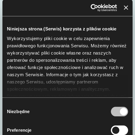
Niniejsza strona (Serwis) korzysta z plików cookie
Wykorzystujemy pliki cookie w celu zapewnienia
prawidłowego funkcjonowania Serwisu. Możemy również
Z ponad 30­-letnim doświadczeniem w projektowaniu
wykorzystywać pliki cookie własne oraz naszych
przemysłowym, konsumenckim i samochodowym,
partnerów do spersonalizowania treści i reklam, aby
Ray Carter jest gwarantem jakości i mierzalnych
oferować funkcje społecznościowe i analizować ruch w
rezultatów, na których polegają jego długoletni
naszym Serwisie. Informacje o tym jak korzystasz z
klienci, jak: BMW, Nokia, Siemens czy Compaq. W
1973, Carter wrócił na Zachodnie Wybrzeże, gdzie
naszego Serwisu, udostępniamy partnerom
razem z przyjacielem i znanym projektantem,
społecznościowym, reklamowym i analitycznym.
Charlesem Pelly, otworzył studio Designworks USA,
Partnerzy mogą połączyć te informacje z innymi danymi
które okazało się być jednym z najbardziej znanych
otrzymanymi od Ciebie lub uzyskanymi podczas
Wybór
na świecie w dziedzinie wzornictwa biurowego i
korzystania z ich usług. Korzystanie z plików cookie
Niezbędne
zgody
transportowego. Obecnie prowadzi własne biuro
statystycznych, marketingowych i dotyczących
doradztwa projektowego.
preferencji użytkownika wymaga Twojej zgody, którą
Preferencje
możesz wyrazić, klikając „Zezwól na wszystkie”. Jeżeli