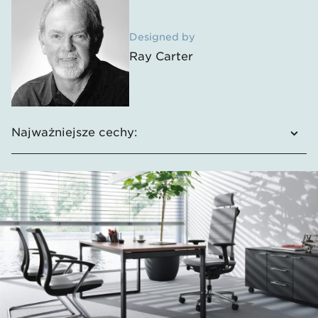
Designed by
Ray Carter
Najważniejsze cechy:
Szeroki wybór konfiguracji i kolorów
Doskonałe dopasowanie krzesła do każdego
użytkownika
Znany na całym świecie mechanizm GLIDE-
TEC​​