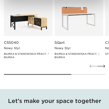
CS5040
SQart
C
Nowy Styl
Nowy Styl
No
BIURKA & STANOWISKA PRACY
BIURKA & STANOWISKA PRACY
ST
BIURKA
BIURKA
Let's make your space together