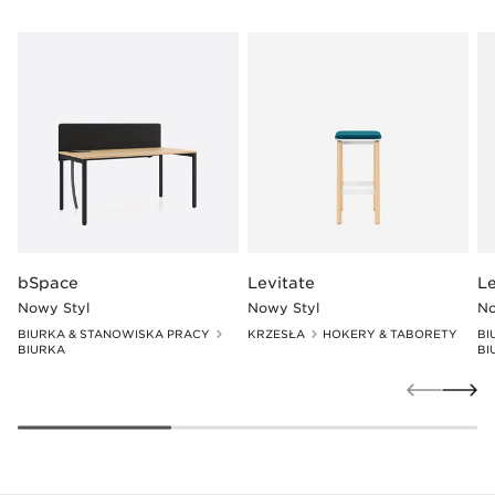
bSpace
Levitate
Le
Nowy Styl
Nowy Styl
No
BIURKA & STANOWISKA PRACY
KRZESŁA
HOKERY & TABORETY
BI
BIURKA
BI