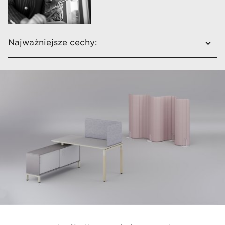
Najważniejsze cechy:
Panele i ścianki w pełni tapicerowane
Niewymagające montażu
Mobilne