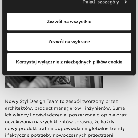
Pokaż szczegóły
partnerzy. Aby uzyskać więcej informacji na temat
korzystania przez nas i naszych partnerów z plików
Zezwól na wszystkie
cookie oraz przetwarzania Twoich danych osobowych, w
tym o przysługujących Ci uprawnieniach, zachęcamy do
zapoznania się z naszą
Polityką prywatności
.
Zezwól na wybrane
Korzystaj wyłącznie z niezbędnych plików cookie
​Nowy Styl Design Team to zespół tworzony przez
architektów, product managerów i inżynierów. Suma
ich wiedzy i doświadczenia, poszerzona o opinie oraz
oczekiwania naszych klientów sprawia, że każdy
nowy produkt trafnie odpowiada na globalne trendy
i faktyczne potrzeby nowoczesnych przestrzeni