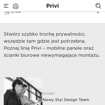
Privi
Divide space
O linii
none
freely!
Privi
​Stwórz szybko trochę prywatności,
wszędzie tam gdzie jest potrzebna.
Poznaj linię Privi – mobilne panele oraz
ścianki biurowe niewymagające montażu.
Design
Nowy Styl Design Team