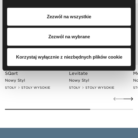
partnerzy. Aby uzyskać więcej informacji na temat
korzystania przez nas i naszych partnerów z plików
Zezwól na wszystkie
cookie oraz przetwarzania Twoich danych osobowych, w
tym o przysługujących Ci uprawnieniach, zachęcamy do
zapoznania się z naszą
Polityką prywatności
.
Zezwól na wybrane
Korzystaj wyłącznie z niezbędnych plików cookie
SQart
Levitate
M
Nowy Styl
Nowy Styl
No
STOŁY
STOŁY WYSOKIE
STOŁY
STOŁY WYSOKIE
ST