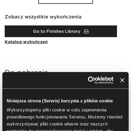
Zobacz wszystkie wykończenia
Go to Finishes Library
Katalog wykończeń
Do pobrania
Packshots
2D & 3D
BIM
Brochures & Catalogu
Niniejsza strona (Serwis) korzysta z plików cookie
Wybierz wszystko
Wyczyść
Wykorzystujemy pliki cookie w celu zapewnienia
prawidłowego funkcjonowania Serwisu. Możemy również
(
16
)
zaznaczenie
wykorzystywać pliki cookie własne oraz naszych
partnerów do spersonalizowania treści i reklam, aby