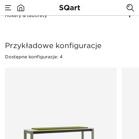
Dobre
SQart
zarządzanie
Hokery & taborety
none
zaczyna się od
Hokery & taborety
Przykładowe konfiguracje
wnętrza
Dostępne konfiguracje: 4