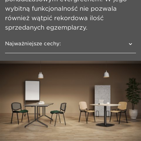
wybitną funkcjonalność nie pozwala
również wątpić rekordowa ilość
sprzedanych egzemplarzy.
Najważniejsze cechy:
Szeroka linia o dużym stopniu
konfigurowalności
Oparcie w kilku rodzajach: siatkowe,
tapicerowane, tworzywowe lub drewniane
Rama 4 nogi lub płoza
Opcjonalne podłokietniki i pulpit