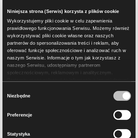
Niniejsza strona (Serwis) korzysta z plików cookie
Typ
Wykorzystujemy pliki cookie w celu zapewnienia
prawidłowego funkcjonowania Serwisu. Możemy również
Tkanina
wykorzystywać pliki cookie własne oraz naszych
partnerów do spersonalizowania treści i reklam, aby
oferować funkcje społecznościowe i analizować ruch w
Grupa cenowa
naszym Serwisie. Informacje o tym jak korzystasz z
naszego Serwisu, udostępniamy partnerom
1
społecznościowym, reklamowym i analitycznym.
Partnerzy mogą połączyć te informacje z innymi danymi
otrzymanymi od Ciebie lub uzyskanymi podczas
Wybór
Nazwa
korzystania z ich usług. Korzystanie z plików cookie
Niezbędne
zgody
statystycznych, marketingowych i dotyczących
Bondai
preferencji użytkownika wymaga Twojej zgody, którą
Preferencje
możesz wyrazić, klikając „Zezwól na wszystkie”. Jeżeli
chcesz dostosować swoje zgody, kliknij „Zezwól na
Bondai | BN
wybór”. Wyrażoną zgodę/zgody możesz wycofać w
Statystyka