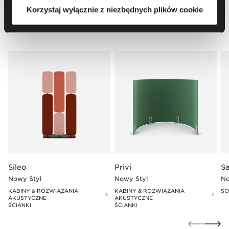
Korzystaj wyłącznie z niezbędnych plików cookie
Inne pasujące produkty
Sileo
Privi
S
Nowy Styl
Nowy Styl
No
KABINY & ROZWIĄZANIA
KABINY & ROZWIĄZANIA
SO
AKUSTYCZNE
AKUSTYCZNE
ŚCIANKI
ŚCIANKI