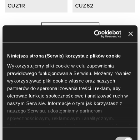
CUZ1R
CUZ82
Załaduj więcej
Zobacz wszystkie wykończenia
Niniejsza strona (Serwis) korzysta z plików cookie
Wykorzystujemy pliki cookie w celu zapewnienia
Go to Finishes Library
prawidłowego funkcjonowania Serwisu. Możemy również
Katalog wykończeń
wykorzystywać pliki cookie własne oraz naszych
partnerów do spersonalizowania treści i reklam, aby
oferować funkcje społecznościowe i analizować ruch w
naszym Serwisie. Informacje o tym jak korzystasz z
Do pobrania
naszego Serwisu, udostępniamy partnerom
społecznościowym, reklamowym i analitycznym.
Partnerzy mogą połączyć te informacje z innymi danymi
Packshots
2D & 3D
BIM
Certificates
Brochure
otrzymanymi od Ciebie lub uzyskanymi podczas
Wybór