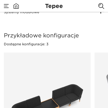
Wejdź na
Tepee
wyższy poziom
Systemy modułowe
none
swoich potrzeb
Systemy modułowe
Przykładowe konfiguracje
z Tepee
Dostępne konfiguracje: 3