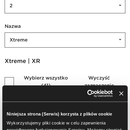
2
Nazwa
Xtreme
Xtreme | XR
Wybierz wszystko
Wyczyść
(
41
)
zaznaczenie
Niniejsza strona (Serwis) korzysta z plików cookie
Wykorzystujemy pliki cookie w celu zapewnienia
XR160
XR072
prawidłowego funkcjonowania Serwisu. Możemy również