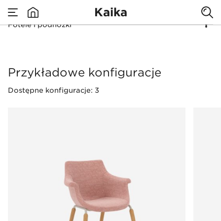
Kaika
Fotele i podnóżki
none
Fotele i podnóżki
Przykładowe konfiguracje
Dostępne konfiguracje: 3