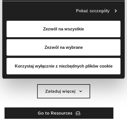
jest Nowy Styl sp. z o.o. W pewnych przypadkach
Wybierz wszystko
Wyczyść
administratorami danych mogą być również nasi
(
20
)
zaznaczenie
Pokaż szczegóły
partnerzy. Aby uzyskać więcej informacji na temat
korzystania przez nas i naszych partnerów z plików
Zezwól na wszystkie
cookie oraz przetwarzania Twoich danych osobowych, w
tym o przysługujących Ci uprawnieniach, zachęcamy do
zapoznania się z naszą
Polityką prywatności
.
Zezwól na wybrane
Korzystaj wyłącznie z niezbędnych plików cookie
Załaduj więcej
Go to Resources