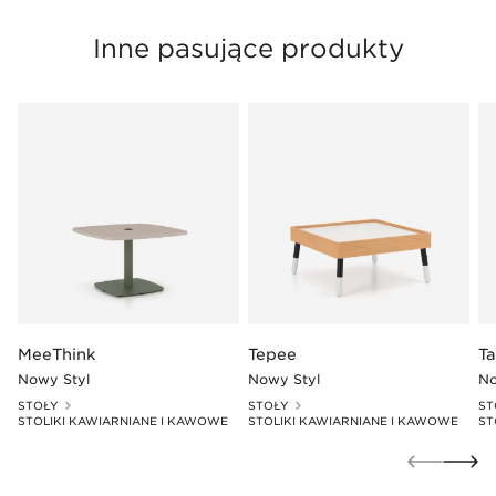
Inne pasujące produkty
MeeThink
Tepee
T
Nowy Styl
Nowy Styl
No
STOŁY
STOŁY
ST
STOLIKI KAWIARNIANE I KAWOWE
STOLIKI KAWIARNIANE I KAWOWE
ST