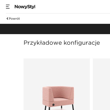
We
Powrót
sw
Fotele i podnóżki
Przykładowe konfiguracje