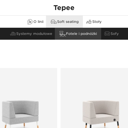
Tepee
jdź na wyższy poz
O linii
Soft seating
Stoły
none
oich potrzeb z Te
Systemy modułowe
Stoliki kawiarniane i kawowe
Fotele i podnóżki
Sofy