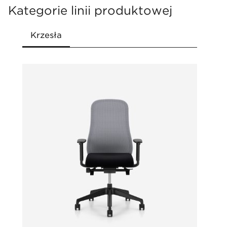
odseparowaniu i utylizacji
Kategorie linii produktowej
Pakowanie kompaktowe umożliwiające
wysyłkę kurerierską
Wybrane modele krzeseł biurowych
spełniają wymogi rozporządzenia MRPiPS z
2023 r.