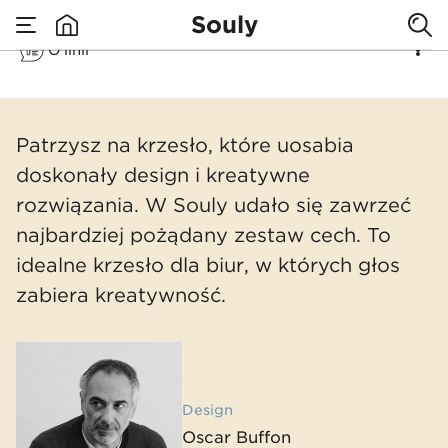
środowisku
Souly
O linii
krzesło z
none
Souly
nowoczesną
Patrzysz na krzesło, które uosabia
doskonały design i kreatywne
duszą
rozwiązania. W Souly udało się zawrzeć
najbardziej pożądany zestaw cech. To
idealne krzesło dla biur, w których głos
zabiera kreatywność.
Design
Oscar Buffon