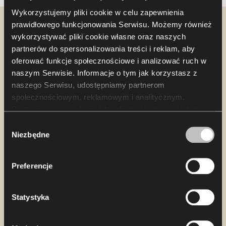
Wykorzystujemy pliki cookie w celu zapewnienia
prawidłowego funkcjonowania Serwisu. Możemy również
Designer spotlight
wykorzystywać pliki cookie własne oraz naszych
partnerów do spersonalizowania treści i reklam, aby
Oscar Buffon
oferować funkcje społecznościowe i analizować ruch w
naszym Serwisie. Informacje o tym jak korzystasz z
naszego Serwisu, udostępniamy partnerom
społecznościowym, reklamowym i analitycznym.
Partnerzy mogą połączyć te informacje z innymi danymi
otrzymanymi od Ciebie lub uzyskanymi podczas
Wybór
korzystania z ich usług. Korzystanie z plików cookie
Niezbędne
zgody
statystycznych, marketingowych i dotyczących
preferencji użytkownika wymaga Twojej zgody, którą
Preferencje
możesz wyrazić, klikając „Zezwól na wszystkie”. Jeżeli
chcesz dostosować swoje zgody, kliknij „Zezwól na
wybór”. Wyrażoną zgodę/zgody możesz wycofać w
Statystyka
każdym momencie, zmieniając wybrane ustawienia.
Korzystanie z plików cookie we wskazanych powyżej