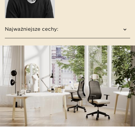
Najważniejsze cechy:
Dwie wersje oparcia: siatkowe i
tapicerowane
Ekstra komfort dzięki opcjonalnym
sprężynom w siedzisku
Zagłówek regulowany w trzech
płaszczyznach
Dwa koncepty kolorystyczne: jasno-szary i
czarny
Elementy konstrukcji łatwe w