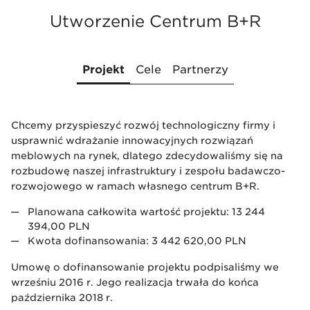
Utworzenie Centrum B+R
Projekt
Cele
Partnerzy
Chcemy przyspieszyć rozwój technologiczny firmy i
Celem projektu jest utworzenie wyodrębnionej
Naszymi partnerami dla prac badawczo-rozwojowych
usprawnić wdrażanie innowacyjnych rozwiązań
organizacyjnie jednostki – Centrum B+R Nowego Stylu.
są:
meblowych na rynek, dlatego zdecydowaliśmy się na
Będzie to interdyscyplinarny ośrodek, w którym
Szkoła Główna Gospodarstwa Wiejskiego,
rozbudowę naszej infrastruktury i zespołu badawczo-
wyspecjalizowany personel będzie systematycznie
Akademia Górniczo-Hutnicza w Krakowie,
rozwojowego w ramach własnego centrum B+R.
prowadził badania przemysłowe oraz prace
Państwowa Wyższa Szkoła Zawodowa im.
rozwojowe. Ma to na celu zwiększenie zasobów wiedzy
Stanisława Pigonia w Krośnie.
Planowana całkowita wartość projektu: 13 244
naszej firmy oraz wykorzystanie ich do tworzenia
394,00 PLN
nowych zastosowań w pracach nad indywidualizacją
Kwota dofinansowania: 3 442 620,00 PLN
produkcji meblarskiej, opracowywania nowych
prototypów oraz w zakresie usprawniania i
Umowę o dofinansowanie projektu podpisaliśmy we
optymalizacji technologii produkcji mebli.
wrześniu 2016 r. Jego realizacja trwała do końca
października 2018 r.
W ramach projektu rozbudujemy nasz zespół B+R, na