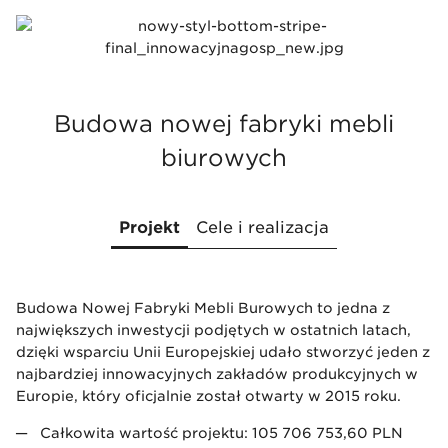
cele Centrum przystosujemy jeden z naszych budynków
i wyposażymy go w nowoczesną aparaturę badawczą i
oprogramowanie niezbędne do prowadzenia badań w
zakresie ergonomii, akustyki i wzajemnego
oddziaływania stosowanych materiałów i środowiska
Budowa nowej fabryki mebli
naturalnego.
biurowych
Projekt
Cele i realizacja
Budowa Nowej Fabryki Mebli Burowych to jedna z
Celem projektu były:
największych inwestycji podjętych w ostatnich latach,
Budowa nowoczesnego zakładu produkcyjnego;
dzięki wsparciu Unii Europejskiej udało stworzyć jeden z
Wdrożenie innowacyjnych technologii produkcji;
najbardziej innowacyjnych zakładów produkcyjnych w
Wdrożenie i produkcja innowacyjnych produktów;
Europie, który oficjalnie został otwarty w 2015 roku.
Wdrożenie innowacyjnych rozwiązań
organizacyjnych i marketingowych;
Całkowita wartość projektu: 105 706 753,60 PLN