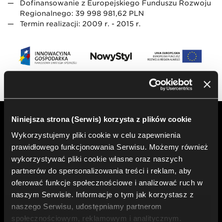
Wprowadzenie innowacyjnego oprogramowania do
Dofinansowanie z Europejskiego Funduszu Rozwoju
obsługi zamówień klienta.
Regionalnego: 39 998 981,62 PLN
Termin realizacji: 2009 r. - 2015 r.
Projekt budowy Fabryki Mebli Biurowych zakończył się
w 2014 roku. Na terenie nowego zakładu zainstalowane
zostały dwie linie montażowe: mało- i wielkoseryjna.
Pierwsza z nich, sprzężona z zaawansowanym
Dotacje na innowacje
oprogramowaniem projektowym, pozwala na realizację
indywidualnych zamówień naszych klientów.
Niniejsza strona (Serwis) korzysta z plików cookie
Wykorzystujemy pliki cookie w celu zapewnienia
prawidłowego funkcjonowania Serwisu. Możemy również
wykorzystywać pliki cookie własne oraz naszych
partnerów do spersonalizowania treści i reklam, aby
oferować funkcje społecznościowe i analizować ruch w
naszym Serwisie. Informacje o tym jak korzystasz z
naszego Serwisu, udostępniamy partnerom
społecznościowym, reklamowym i analitycznym.