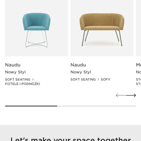
Naudu
Naudu
M
Nowy Styl
Nowy Styl
No
SOFT SEATING
SOFT SEATING
SOFY
ST
FOTELE I PODNÓŻKI
ST
Let's make your space together