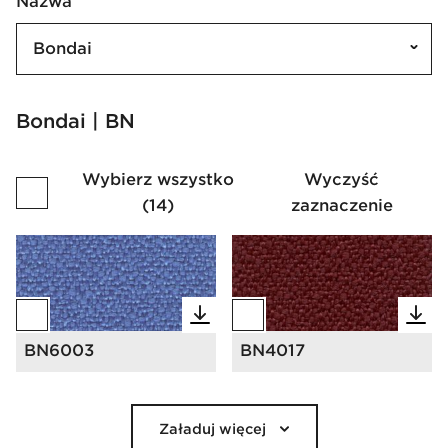
Nazwa
Bondai
Bondai | BN
Wybierz wszystko
Wyczyść
(
14
)
zaznaczenie
BN6003
BN4017
Załaduj więcej