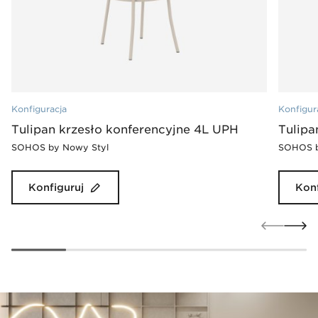
Konfiguracja
Konfigur
Tulipan krzesło konferencyjne 4L UPH
Tulipa
SOHOS by Nowy Styl
SOHOS b
Konfiguruj
Konf