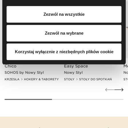
partnerzy. Aby uzyskać więcej informacji na temat
korzystania przez nas i naszych partnerów z plików
Zezwól na wszystkie
cookie oraz przetwarzania Twoich danych osobowych, w
tym o przysługujących Ci uprawnieniach, zachęcamy do
zapoznania się z naszą
Polityką prywatności
.
Zezwól na wybrane
Korzystaj wyłącznie z niezbędnych plików cookie
Chico
Easy Space
M
SOHOS by Nowy Styl
Nowy Styl
No
KRZESŁA
HOKERY & TABORETY
STOŁY
STOŁY DO SPOTKAŃ
ST