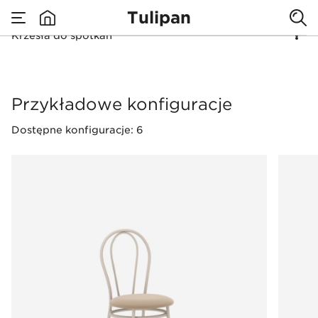
Tulipan
Krzesła do spotkań
none
Krzesła do spotkań
Przykładowe konfiguracje
Dostępne konfiguracje: 6