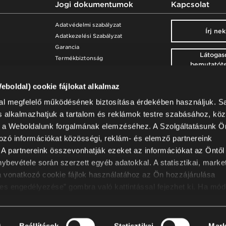
Jogi dokumentumok
Kapcsolat
Adatvédelmi szabályzat
Írj ne
Adatkezelési Szabályzat
Garancia
Látogas
Termékbiztonság
bemutatót
Weboldal) cookie fájlokat alkalmaz
Hírle
al megfelelő működésének biztosítása érdekében használjuk. Sajá
artási útmutató
Nowy Styl Hunga
t is alkalmazhatjuk a tartalom és reklámok testre szabásához, kö
Váci út 116-118, A
s a Weboldalunk forgalmának elemzéséhez. A Szolgáltatásunk Ön 
emelet
ozó információkat közösségi, reklám- és elemző partnereink
1133 Budapest, M
+36 26 503 100
 A partnereink összevonhatják ezeket az információkat az Öntől
info.hu@nowysty
nybevétele során szerzett egyéb adatokkal. A statisztikai, marke
Adószám: 125617
ra vonatkozó cookie fájlok használatához az Ön hozzájárulása
s engedélyezése” gombra való kattintással fejezhet ki. Ha mód
t, kattintson az „Engedélyezze a választást” gombra. A megadott
visszavonható(k) az adott beállítások módosításával. A cookie f
© 2026 Nowy Styl
ól az Ön személyes adatainak kezelésével kapcsolatos. Az Ön
Beállítások
Statisztikai
Mark