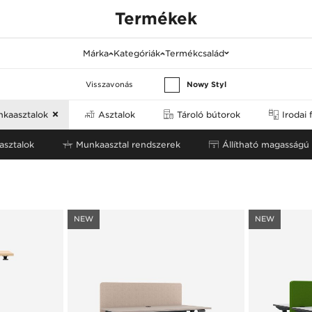
Termékek
Márka
Kategóriák
Termékcsalád
Visszavonás
Nowy Styl
kaasztalok
Asztalok
Tároló bútorok
Irodai 
sztalok
Munkaasztal rendszerek
Állítható magasságú 
NEW
NEW