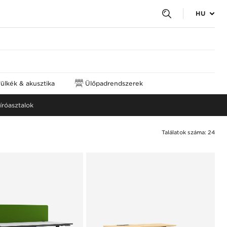
HU
fülkék & akusztika
Ülőpadrendszerek
íróasztalok
Találatok száma: 24