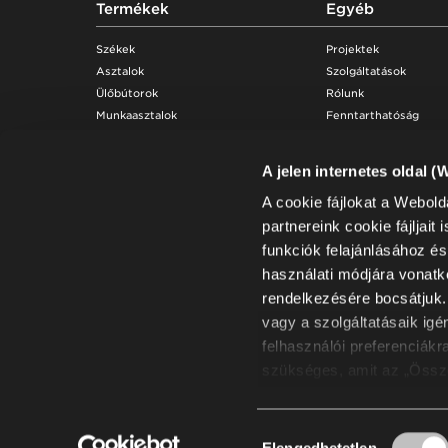
Footer
Termékek
Egyéb
Székek
Projektek
Asztalok
Szolgáltatások
Ülőbútorok
Rólunk
Munkaasztalok
Fenntarthatóság
Tároló bútorok
Tudástár
Irodai fülkék & akusztika
Bemutatótermek
A jelen internetes oldal (
Ülőpadrendszerek
Karrier
A cookie fájlokat a Webold
Használati és karbant
partnereink cookie fájljai
funkciók felajánlásához é
használati módjára vonatk
rendelkezésére bocsátjuk.
vagy a szolgáltatásaik igé
felhasználói preferenciák
szükséges, amit az „Össze
szeretné a hozzájárulásai
hozzájárulás(ok) bármikor 
Hozzájárulás
használata a fenti célokb
Elengedhetetlen