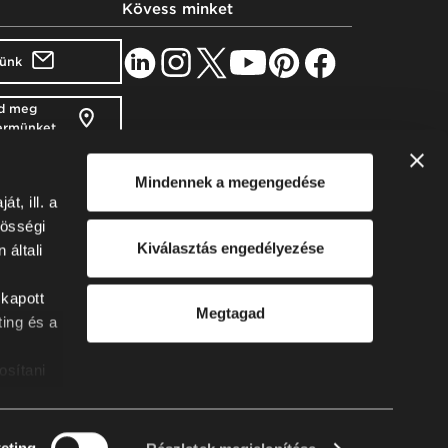
Kövess minket
künk
d meg
ermünket
vél
Mindennek a megengedése
t, ill. a
ry Zrt.
zösségi
gora Tower 1 10.
Kiválasztás engedélyezése
általi
agyarország
 kapott
Megtagad
l.com
ting és a
91-2-41
osítani
ájlok
eting