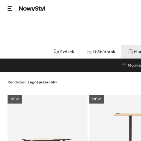
Munkaasztalok
Székek
Ülőbútorok
Mun
Munkaa
Rendezés
:
Legnépszerűbb
NEW
NEW