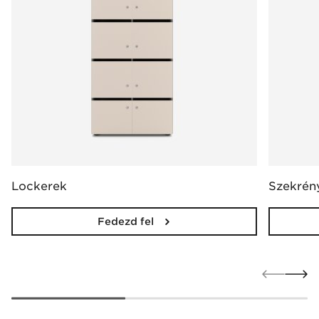
Lockerek
Szekrén
Fedezd fel