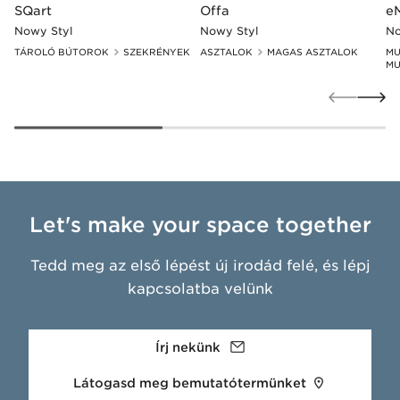
SQart
Offa
e
Nowy Styl
Nowy Styl
No
TÁROLÓ BÚTOROK
SZEKRÉNYEK
ASZTALOK
MAGAS ASZTALOK
MU
MU
Let's make your space together
Tedd meg az első lépést új irodád felé, és lépj
kapcsolatba velünk
Írj nekünk
Látogasd meg bemutatótermünket