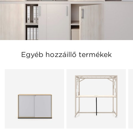
Egyéb hozzáillő termékek