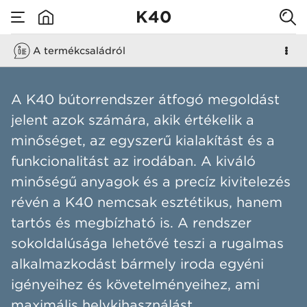
K40
A termékcsaládról
none
K40
A K40 bútorrendszer átfogó megoldást
jelent azok számára, akik értékelik a
minőséget, az egyszerű kialakítást és a
funkcionalitást az irodában. A kiváló
minőségű anyagok és a precíz kivitelezés
révén a K40 nemcsak esztétikus, hanem
tartós és megbízható is. A rendszer
sokoldalúsága lehetővé teszi a rugalmas
alkalmazkodást bármely iroda egyéni
igényeihez és követelményeihez, ami
maximális helykihasználást,