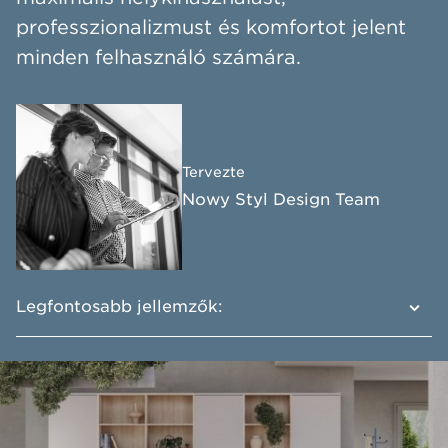
professzionalizmust és komfortot jelent
minden felhasználó számára.
Tervezte
Nowy Styl Design Team
Legfontosabb jellemzők:
A kiváló minőségű kivitelezés biztosítja a
hosszú távú használatot
A termékek széles választéka megfelel a