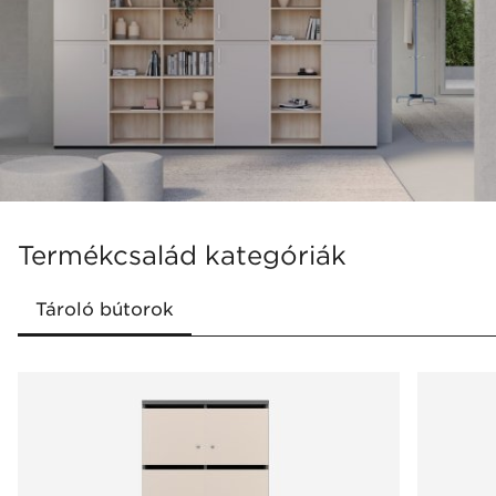
különböző igényeknek
Hatékony helykihasználás a funkcionális
tárolási megoldásoknak köszönhetően
Egyszerű, univerzális kialakítás, amely
bármilyen irodába illeszkedik
Kényelem és ergonomikus használhatóság
Termékcsalád kategóriák
Tartozékok széles választéka a bútorok
tárolásának és használatának
megkönnyítésére
Nagyszerű elrendezési lehetőségek, amelyek
lehetővé teszik a bútorok testreszabását az
adott helyiségekhez