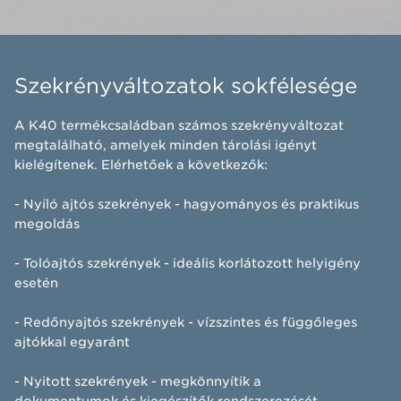
Szekrényváltozatok sokfélesége
A K40 termékcsaládban számos szekrényváltozat
megtalálható, amelyek minden tárolási igényt
kielégítenek. Elérhetőek a következők:
​- Nyíló ajtós szekrények - hagyományos és praktikus
megoldás
- Tolóajtós szekrények - ideális korlátozott helyigény
esetén
- Redőnyajtós szekrények - vízszintes és függőleges
ajtókkal egyaránt​
- Nyitott szekrények - megkönnyítik a
dokumentumok és kiegészítők rendszerezését