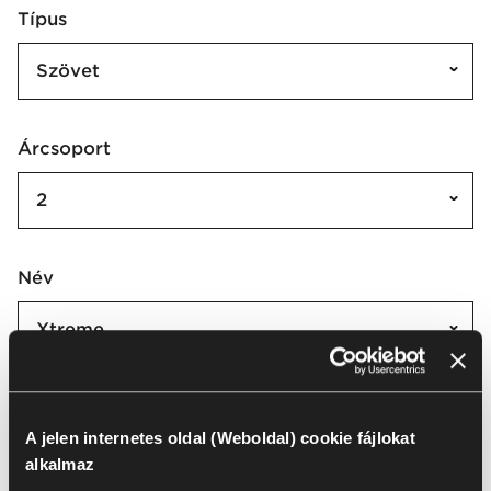
Típus
Szövet
Árcsoport
2
Név
Xtreme
Xtreme | XR
A jelen internetes oldal (Weboldal) cookie fájlokat
alkalmaz
Az összes kijelölése
(
41
)
Kijelölés törlése