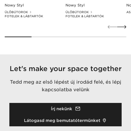
Nowy Styl
Nowy Styl
No
ÜLŐBÚTOROK
ÜLŐBÚTOROK
AS
FOTELEK & LÁBTARTÓK
FOTELEK & LÁBTARTÓK
Let's make your space together
Tedd meg az első lépést új irodád felé, és lépj
kapcsolatba velünk
Írj nekünk
Látogasd meg bemutatótermünket