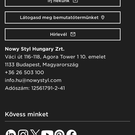
Írj nekünk
Látogasd meg bemutatótermünket
Hírlevél
Nowy Styl Hungary Zrt.
Váci út 116-118, Agora Tower 1 10. emelet
1133 Budapest, Magyarország
+36 26 503 100
info.hu@nowystyl.com
Adószám: 12561791-2-41
Kövess minket