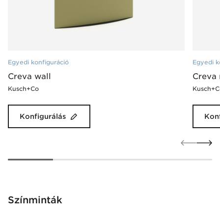
Egyedi konfiguráció
Egyedi k
Creva wall
Creva 
Kusch+Co
Kusch+C
Konfigurálás
Konf
Színminták