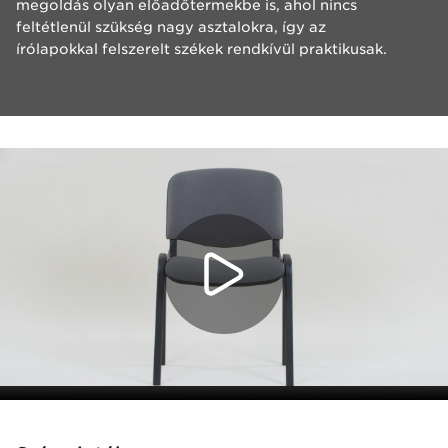
megoldás olyan előadőtermekbe is, ahol nincs
feltétlenül szükség nagy asztalokra, így az
írólapokkal felszerelt székek rendkívül praktikusak.