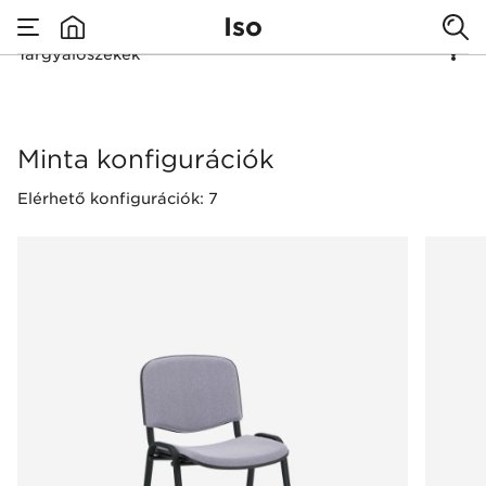
Iso
Tárgyalószékek
none
Tárgyalószékek
Minta konfigurációk
Elérhető konfigurációk: 7