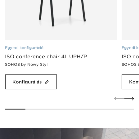
Egyedi konfiguráció
Egyedi k
ISO conference chair 4L UPH/P
ISO co
SOHOS by Nowy Styl
SOHOS b
Konfigurálás
Konf