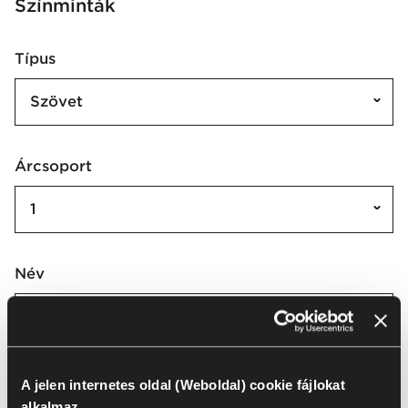
Színminták
Típus
Szövet
Árcsoport
1
Név
Bondai
Bondai | BN
A jelen internetes oldal (Weboldal) cookie fájlokat
alkalmaz