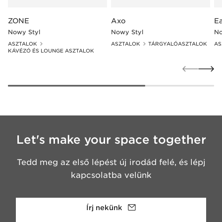
ZONE
Axo
E
Nowy Styl
Nowy Styl
No
ASZTALOK
ASZTALOK
TÁRGYALÓASZTALOK
AS
KÁVÉZÓ ÉS LOUNGE ASZTALOK
Let's make your space together
Tedd meg az első lépést új irodád felé, és lépj
kapcsolatba velünk
Írj nekünk