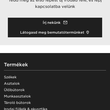
Tedd meg az első lépést új irodád felé, és lépj
kapcsolatba velünk
Írj nekünk
Látogasd meg bemutatótermünket
Footer
Termékek
Székek
Asztalok
Ülőbútorok
Munkaasztalok
Tároló bútorok
Irodai fülkék & akusztika