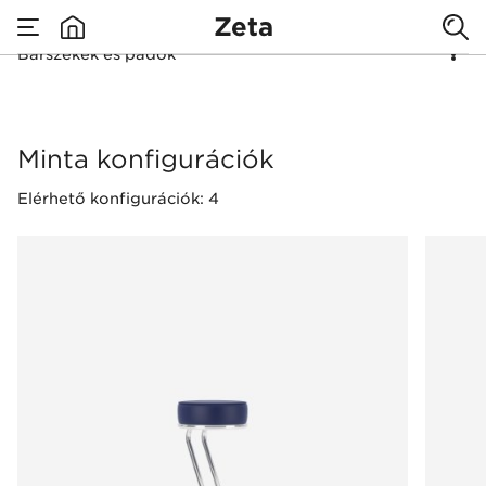
Zeta
Bárszékek és padok
none
Bárszékek és padok
Minta konfigurációk
Elérhető konfigurációk: 4