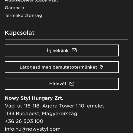
Garancia
Termékbiztonság
Kapcsolat
Írj nekünk
Látogasd meg bemutatótermünket
Hírlevél
Nowy Styl Hungary Zrt.
Váci út 116-118, Agora Tower 1 10. emelet
1133 Budapest, Magyarország
+36 26 503 100
info.hu@nowystyl.com