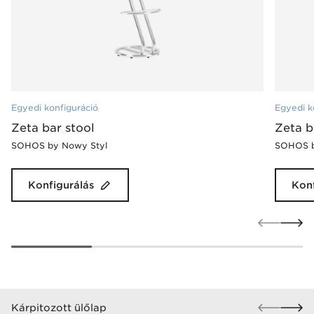
Egyedi konfiguráció
Egyedi k
Zeta bar stool
Zeta b
SOHOS by Nowy Styl
SOHOS b
Konfigurálás
Konf
Kárpitozott ülőlap