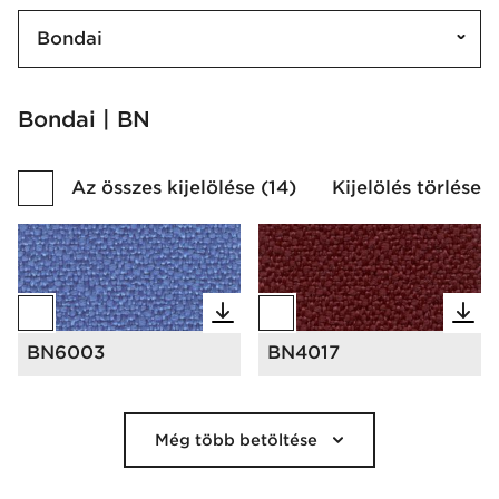
Bondai
Bondai | BN
Az összes kijelölése
(
14
)
Kijelölés törlése
BN6003
BN4017
Még több betöltése