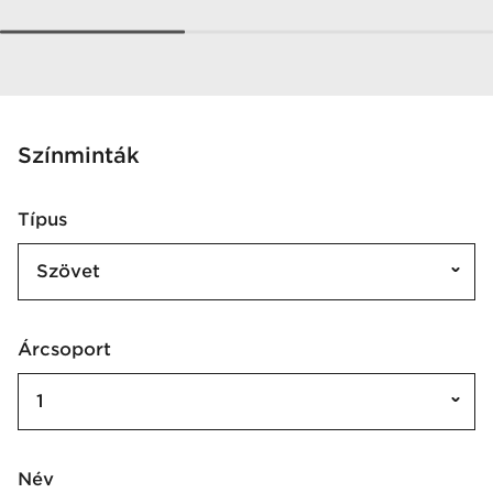
Színminták
Típus
Szövet
Árcsoport
1
Név