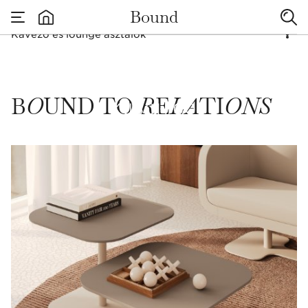
Bound
Kávézó és lounge asztalok
none
Kávézó és lounge as
B
O
UND TO
R
E
LA
TI
ONS