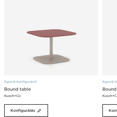
Egyedi konfiguráció
Egyedi k
Bound table
Bound 
Kusch+Co
Kusch+C
Konfigurálás
Konf