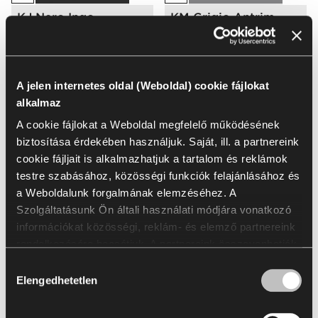
KJ Nero Ingo
KM Grigio Antrim
Még több betöltése
A jelen internetes oldal (Weboldal) cookie fájlokat
alkalmaz
Lásd a teljes színminta választékot:
A cookie fájlokat a Weboldal megfelelő működésének
biztosítása érdekében használjuk. Saját, ill. a partnereink
Go to Finishes Library
cookie fájljait is alkalmazhatjuk a tartalom és reklámok
testre szabásához, közösségi funkciók felajánlásához és
Színminta katalógus
a Weboldalunk forgalmának elemzéséhez. A
Szolgáltatásunk Ön általi használati módjára vonatkozó
információkat közösségi, reklám- és elemző partnereink
rendelkezésére bocsátjuk. A partnereink összevonhatják
Letöltések
ezeket az információkat az Öntől kapott vagy a
Hozzájárulás
szolgáltatásaik igénybevétele során szerzett egyéb
Elengedhetetlen
kiválasztása
Packshots
Arrangement
2D & 3D
Brochures & 
adatokkal. A statisztikai, marketing és a felhasználói
preferenciákra vonatkozó cookie fájlok használatához az