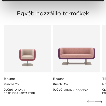
Egyéb hozzáillő termékek
Bound
Bound
Ti
Kusch+Co
Kusch+Co
No
ÜLŐBÚTOROK
ÜLŐBÚTOROK
KANAPÉK
ÜL
FOTELEK & LÁBTARTÓK
FO