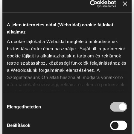
Név
A jelen internetes oldal (Weboldal) cookie fájlokat
alkalmaz
Xtreme
A cookie fájlokat a Weboldal megfelelő működésének
biztosítása érdekében használjuk. Saját, ill. a partnereink
Xtreme | XR
cookie fájljait is alkalmazhatjuk a tartalom és reklámok
testre szabásához, közösségi funkciók felajánlásához és
a Weboldalunk forgalmának elemzéséhez. A
Az összes kijelölése
(
41
)
Kijelölés törlése
Szolgáltatásunk Ön általi használati módjára vonatkozó
információkat közösségi, reklám- és elemző partnereink
rendelkezésére bocsátjuk. A partnereink összevonhatják
ezeket az információkat az Öntől kapott vagy a
Hozzájárulás
szolgáltatásaik igénybevétele során szerzett egyéb
Elengedhetetlen
kiválasztása
adatokkal. A statisztikai, marketing és a felhasználói
XR160
XR072
preferenciákra vonatkozó cookie fájlok használatához az
Beállítások
Ön hozzájárulása szükséges, amit az „Összes