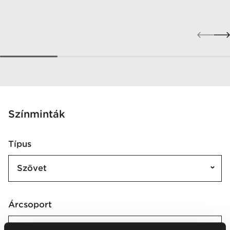
Színminták
Típus
Szövet
Árcsoport
2