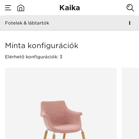
Kaika
Fotelek & lábtartók
none
Fotelek & lábtartók
Minta konfigurációk
Elérhető konfigurációk: 3