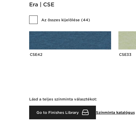
Era | CSE
Az összes kijelölése
(
44
)
CSE42
CSE33
Lásd a teljes színminta választékot:
Go to Finishes Library
Színminta katalógus