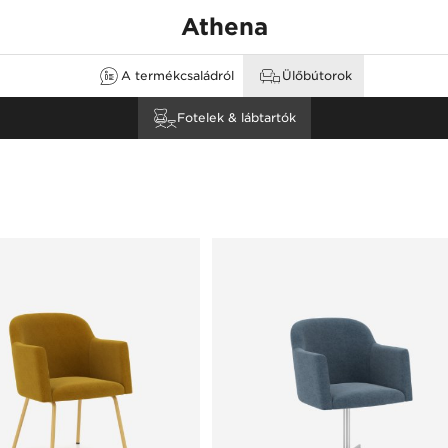
Athena
A termékcsaládról
Ülőbútorok
none
k
Fotelek & lábtartók