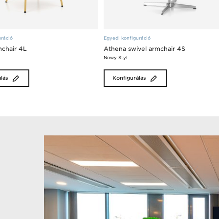
uráció
Egyedi konfiguráció
chair 4L
Athena swivel armchair 4S
Nowy Styl
lás
Konfigurálás