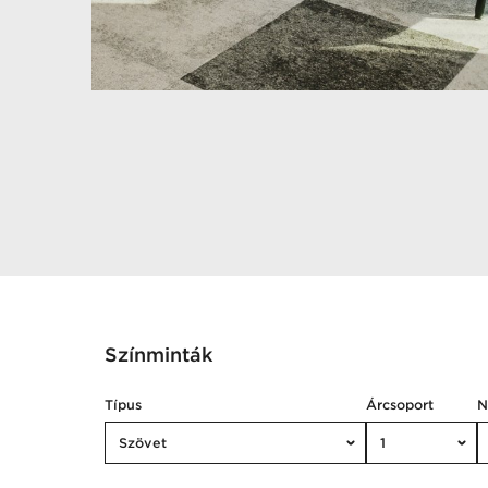
Színminták
Típus
Árcsoport
Szövet
1