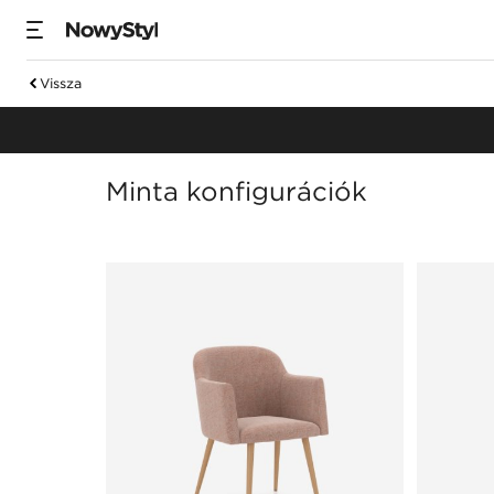
Vissza
Fotelek & lábtartó
Minta konfigurációk