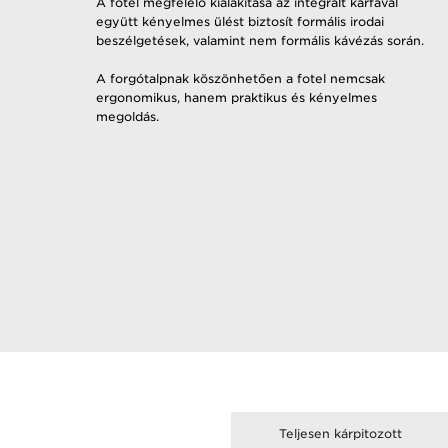
​A fotel megfelelő kialakítása az integrált karfával
együtt kényelmes ülést biztosít formális irodai
beszélgetések, valamint nem formális kávézás során.​
A forgótalpnak köszönhetően a fotel nemcsak
ergonomikus, hanem praktikus és kényelmes
megoldás. ​
Teljesen kárpitozott​