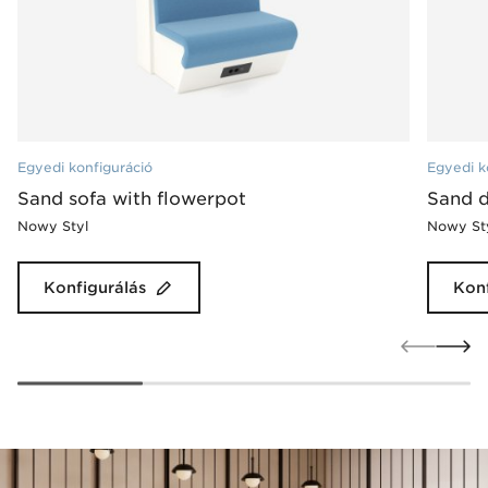
Egyedi konfiguráció
Egyedi k
Sand sofa with flowerpot
Sand d
Nowy Styl
Nowy St
Konfigurálás
Konf