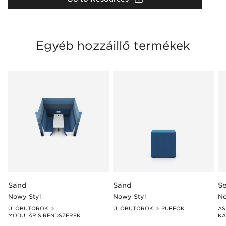
Egyéb hozzáillő termékek
Sand
Sand
S
Nowy Styl
Nowy Styl
No
ÜLŐBÚTOROK
ÜLŐBÚTOROK
PUFFOK
AS
MODULÁRIS RENDSZEREK
KÁ