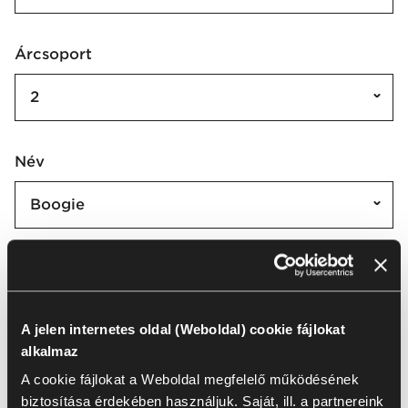
Árcsoport
2
Név
Boogie
Boogie | BO
Az összes kijelölése
(
10
)
Kijelölés törlése
A jelen internetes oldal (Weboldal) cookie fájlokat
alkalmaz
A cookie fájlokat a Weboldal megfelelő működésének
biztosítása érdekében használjuk. Saját, ill. a partnereink