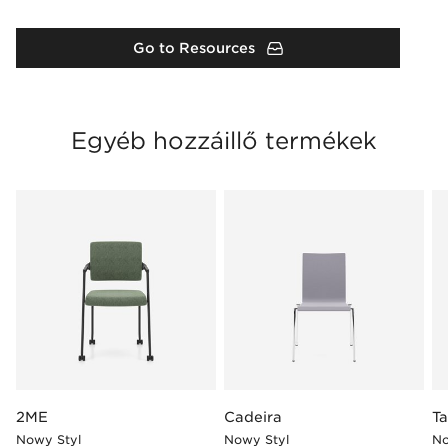
Go to Resources
Egyéb hozzáillő termékek
2ME
Cadeira
T
Nowy Styl
Nowy Styl
No