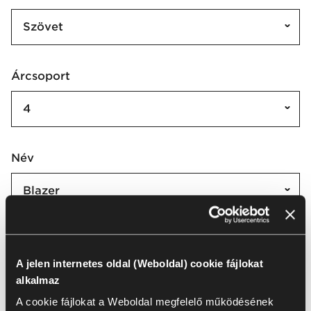
Szövet
Árcsoport
4
Név
Blazer
Blazer | CUZ
A jelen internetes oldal (Weboldal) cookie fájlokat
alkalmaz
Az összes kijelölése
(
77
)
Kijelölés törlése
A cookie fájlokat a Weboldal megfelelő működésének