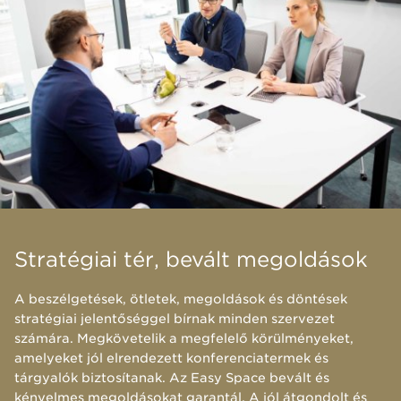
Stratégiai tér, bevált megoldások
A beszélgetések, ötletek, megoldások és döntések
stratégiai jelentőséggel bírnak minden szervezet
számára. Megkövetelik a megfelelő körülményeket,
amelyeket jól elrendezett konferenciatermek és
tárgyalók biztosítanak. Az Easy Space bevált és
kényelmes megoldásokat garantál. A jól átgondolt és