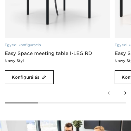
Egyedi konfiguráció
Egyedi k
Easy Space meeting table I-LEG RD
Easy S
Nowy Styl
Nowy St
Konfigurálás
Konf