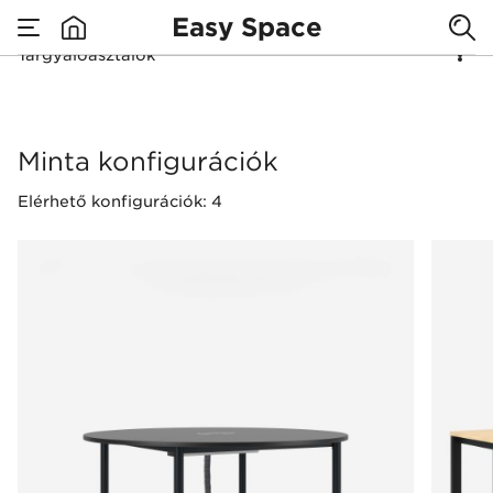
Easy Space
Tárgyalóasztalok
none
Tárgyalóasztalok
Minta konfigurációk
Elérhető konfigurációk: 4