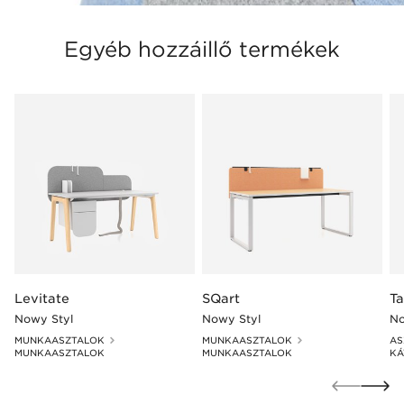
Egyéb hozzáillő termékek
Levitate
SQart
T
Nowy Styl
Nowy Styl
No
MUNKAASZTALOK
MUNKAASZTALOK
AS
MUNKAASZTALOK
MUNKAASZTALOK
KÁ