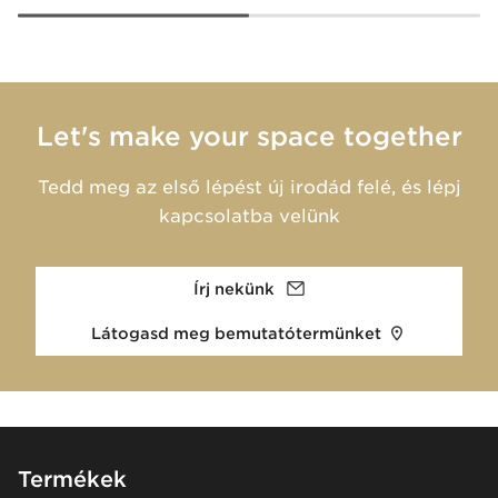
Let's make your space together
Tedd meg az első lépést új irodád felé, és lépj
kapcsolatba velünk
Írj nekünk
Látogasd meg bemutatótermünket
Footer
Termékek