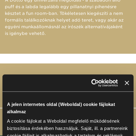
puff és a labda legalább egy pillanatnyi pihenésre
késztet a fun room-ban. Tökéletesen kiegészíti a nem
formális találkozóknak helyet adó teret, vagy akár az
egyéni munkaállomásnál az írószék alternatívájaként
is igénybe vehető.​
Galéria
Elrendezések
A jelen internetes oldal (Weboldal) cookie fájlokat
alkalmaz
A cookie fájlokat a Weboldal megfelelő működésének
biztosítása érdekében használjuk. Saját, ill. a partnereink
cookie fájljait is alkalmazhatjuk a tartalom és reklámok