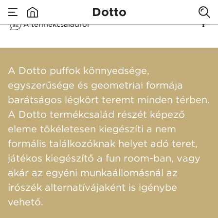
Dotto
A termékcsaládról
none
Dotto
​A Dotto puffok könnyedsége,
egyszerűsége és geometriai formája
barátságos légkört teremt minden térben.
A Dotto termékcsalád részét képező
eleme tökéletesen kiegészíti a nem
formális találkozóknak helyet adó teret,
játékos kiegészítő a fun room-ban, vagy
akár az egyéni munkaállomásnál az
írószék alternatívájaként is igénybe
vehető.​