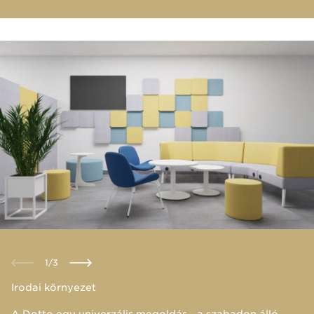
1
/
3
Irodai környezet
A Dotto egy univerzális megoldás - a szabadon álló