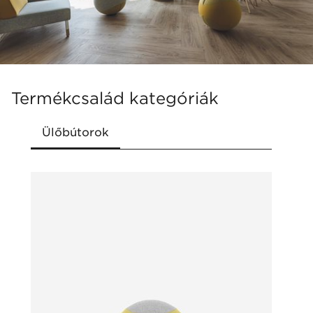
alakú puffokból áll
Termékcsalád kategóriák