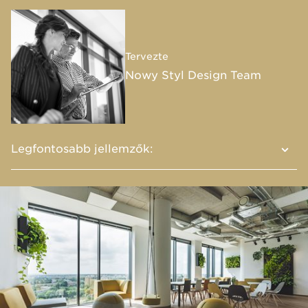
Tervezte
Nowy Styl Design Team
Legfontosabb jellemzők:
A mobilitás és az egyszerű forma a Dotto
puffok megkülönböztető jele
A Dotto minden munkaállomás tökéletes
kiegészítője, így sokkal barátságos légkört
teremt​
A termékpaletta kocka, henger vagy gömb