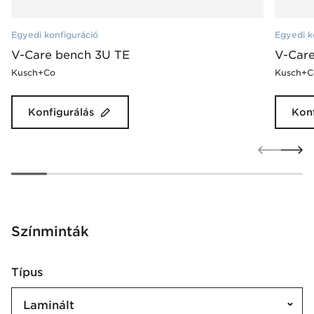
Egyedi konfiguráció
Egyedi k
V-Care bench 3U TE
V-Care
Kusch+Co
Kusch+C
Konfigurálás
Konf
Színminták
Típus
Laminált