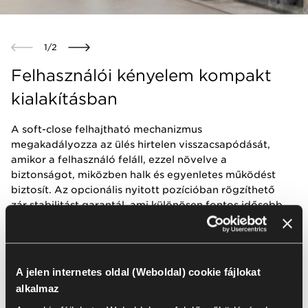
1
/
2
Felhasználói kényelem kompakt
kialakításban
A soft-close felhajtható mechanizmus
megakadályozza az ülés hirtelen visszacsapódását,
amikor a felhasználó feláll, ezzel növelve a
biztonságot, miközben halk és egyenletes működést
biztosít. Az opcionális nyitott pozícióban rögzíthető
zár stabilitást garantál, ami különösen fontos idősebb
felhasználók, legyengült fizikai állapotú betegek
vagy mozgásukban korlátozott személyek számára.
Ennek köszönhetően a V-Care Fold felhasználóbarát
megoldást kínál páciensek és egészségügyi dolgozók
A jelen internetes oldal (Weboldal) cookie fájlokat
számára egyaránt, támogatva a biztonságos leülést
alkalmaz
és felállást, miközben hozzájárul a közös terek