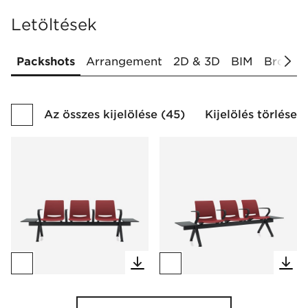
Letöltések
Packshots
Arrangement
2D & 3D
BIM
Brochur
Az összes kijelölése
(
45
)
Kijelölés törlése