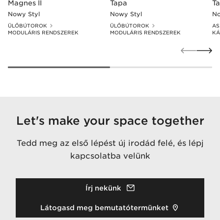
Magnes II
Tapa
T
Nowy Styl
Nowy Styl
No
ÜLŐBÚTOROK
ÜLŐBÚTOROK
AS
MODULÁRIS RENDSZEREK
MODULÁRIS RENDSZEREK
KÁ
Let's make your space together
Tedd meg az első lépést új irodád felé, és lépj
kapcsolatba velünk
Írj nekünk
Látogasd meg bemutatótermünket