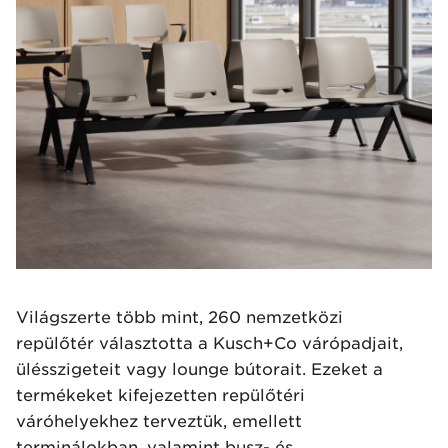
Világszerte több mint, 260 nemzetközi
repülőtér választotta a Kusch+Co várópadjait,
ülésszigeteit vagy lounge bútorait. Ezeket a
termékeket kifejezetten repülőtéri
váróhelyekhez terveztük, emellett
terminálokban, valamint busz- és