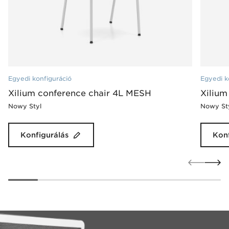
Egyedi konfiguráció
Egyedi k
Xilium conference chair 4L MESH
Xilium
Nowy Styl
Nowy St
Konfigurálás
Konf