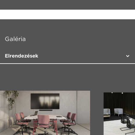
Galéria
Elrendezések