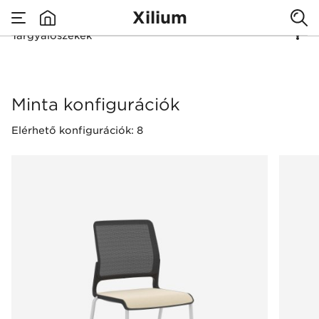
Xilium
​Your best
Tárgyalószékek
none
business partner
Tárgyalószékek
Minta konfigurációk
Elérhető konfigurációk: 8