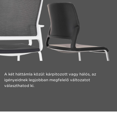
​A két háttámla közül: kárpitozott vagy hálós, az
igényeidnek legjobban megfelelő változatot
választhatod ki.