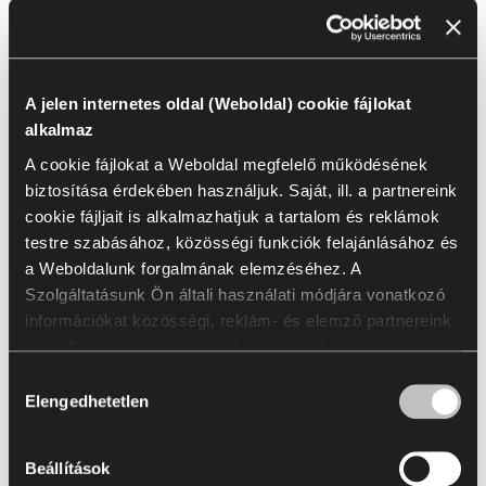
1
A jelen internetes oldal (Weboldal) cookie fájlokat
Név
alkalmaz
A cookie fájlokat a Weboldal megfelelő működésének
Bondai
biztosítása érdekében használjuk. Saját, ill. a partnereink
cookie fájljait is alkalmazhatjuk a tartalom és reklámok
testre szabásához, közösségi funkciók felajánlásához és
Bondai | BN
a Weboldalunk forgalmának elemzéséhez. A
Szolgáltatásunk Ön általi használati módjára vonatkozó
Az összes kijelölése
(
14
)
Kijelölés törlése
információkat közösségi, reklám- és elemző partnereink
rendelkezésére bocsátjuk. A partnereink összevonhatják
ezeket az információkat az Öntől kapott vagy a
Hozzájárulás
szolgáltatásaik igénybevétele során szerzett egyéb
Elengedhetetlen
kiválasztása
adatokkal. A statisztikai, marketing és a felhasználói
preferenciákra vonatkozó cookie fájlok használatához az
Beállítások
BN6003
BN4017
Ön hozzájárulása szükséges, amit az „Összes