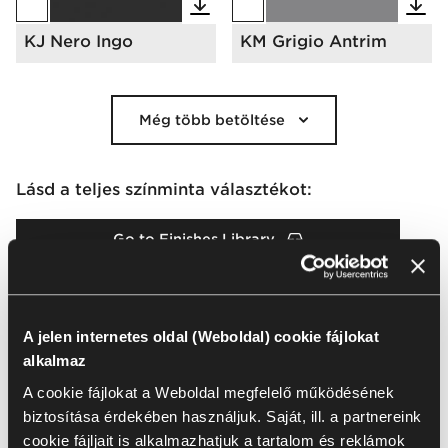
KJ Nero Ingo
KM Grigio Antrim
Még több betöltése
Lásd a teljes színminta választékot:
Go to Finishes Library
Színminta katalógus
A jelen internetes oldal (Weboldal) cookie fájlokat
alkalmaz
Letöltések
A cookie fájlokat a Weboldal megfelelő működésének
biztosítása érdekében használjuk. Saját, ill. a partnereink
Packshots
Arrangement
2D & 3D
Brochures & 
cookie fájljait is alkalmazhatjuk a tartalom és reklámok