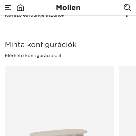
Mollen
Kávézó és lounge asztalok
none
Kávézó és lounge as
Minta konfigurációk
Elérhető konfigurációk: 4