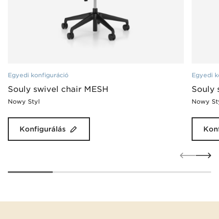
Egyedi konfiguráció
Egyedi k
Souly swivel chair MESH
Souly 
Nowy Styl
Nowy St
Konfigurálás
Konf