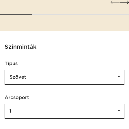
Színminták
Típus
Szövet
Árcsoport
1