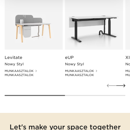
Levitate
eUP
XI
Nowy Styl
Nowy Styl
No
MUNKAASZTALOK
MUNKAASZTALOK
MU
MUNKAASZTALOK
MUNKAASZTALOK
MU
Let's make your space together