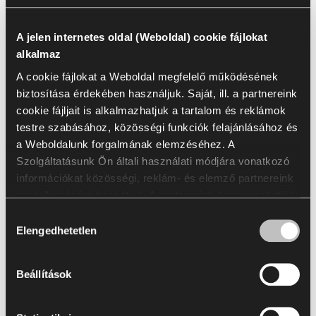
Lásd a teljes színminta választékot:
A jelen internetes oldal (Weboldal) cookie fájlokat
alkalmaz
Go to Finishes Library
A cookie fájlokat a Weboldal megfelelő működésének
Színminta katalógus
biztosítása érdekében használjuk. Saját, ill. a partnereink
cookie fájljait is alkalmazhatjuk a tartalom és reklámok
testre szabásához, közösségi funkciók felajánlásához és
a Weboldalunk forgalmának elemzéséhez. A
Letöltések
Szolgáltatásunk Ön általi használati módjára vonatkozó
információkat közösségi, reklám- és elemző partnereink
rendelkezésére bocsátjuk. A partnereink összevonhatják
Packshots
Arrangement
2D & 3D
BIM
Brochur
ezeket az információkat az Öntől kapott vagy a
Hozzájárulás
szolgáltatásaik igénybevétele során szerzett egyéb
Elengedhetetlen
kiválasztása
adatokkal. A statisztikai, marketing és a felhasználói
Az összes kijelölése
(
25
)
Kijelölés törlése
preferenciákra vonatkozó cookie fájlok használatához az
Beállítások
Ön hozzájárulása szükséges, amit az „Összes
engedélyezése” gombra való kattintással fejezhet ki. Ha
módosítani szeretné a hozzájárulásait, kattintson az