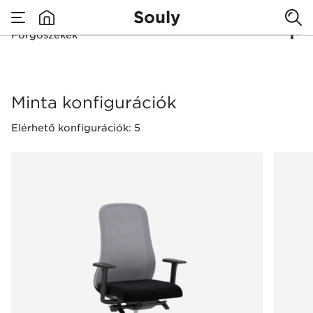
Souly
Forgószékek
none
Forgószékek
Minta konfigurációk
Elérhető konfigurációk: 5