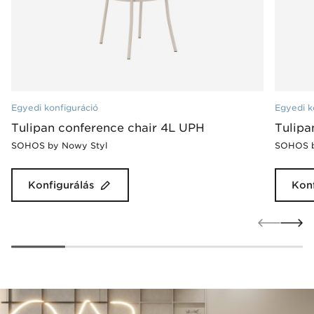
Egyedi konfiguráció
Egyedi k
Tulipan conference chair 4L UPH
Tulipa
SOHOS by Nowy Styl
SOHOS b
Konfigurálás
Konf