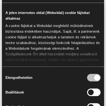
Lásd a teljes színminta választékot:
A jelen internetes oldal (Weboldal) cookie fájlokat
alkalmaz
Go to Finishes Library
A cookie fájlokat a Weboldal megfelelő működésének
biztosítása érdekében használjuk. Saját, ill. a partnereink
Színminta katalógus
cookie fájljait is alkalmazhatjuk a tartalom és reklámok
testre szabásához, közösségi funkciók felajánlásához és
a Weboldalunk forgalmának elemzéséhez. A
Szolgáltatásunk Ön általi használati módjára vonatkozó
Letöltések
információkat közösségi, reklám- és elemző partnereink
rendelkezésére bocsátjuk. A partnereink összevonhatják
Packshots
Arrangement
2D & 3D
ezeket az információkat az Öntől kapott vagy a
Hozzájárulás
szolgáltatásaik igénybevétele során szerzett egyéb
Elengedhetetlen
kiválasztása
adatokkal. A statisztikai, marketing és a felhasználói
Az összes kijelölése
(
30
)
Kijelölés törlése
preferenciákra vonatkozó cookie fájlok használatához az
Beállítások
Ön hozzájárulása szükséges, amit az „Összes
engedélyezése” gombra való kattintással fejezhet ki. Ha
módosítani szeretné a hozzájárulásait, kattintson az