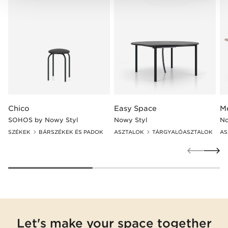
Chico
Easy Space
M
SOHOS by Nowy Styl
Nowy Styl
No
SZÉKEK
BÁRSZÉKEK ÉS PADOK
ASZTALOK
TÁRGYALÓASZTALOK
AS
Let's make your space together