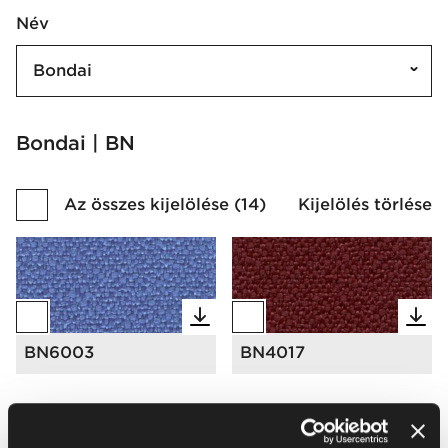
Név
Bondai
Bondai | BN
Az összes kijelölése
(
14
)
Kijelölés törlése
BN6003
BN4017
Még több betöltése