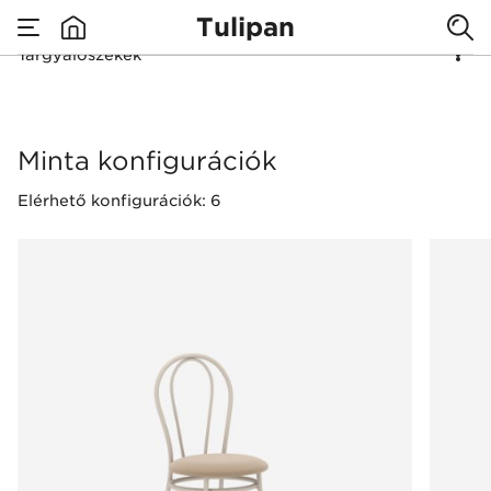
Tulipan
Tárgyalószékek
none
Tárgyalószékek
Minta konfigurációk
Elérhető konfigurációk: 6