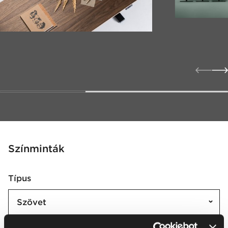
Színminták
Típus
Szövet