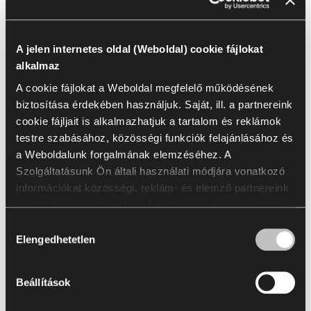
Árcsoport
1
A jelen internetes oldal (Weboldal) cookie fájlokat
alkalmaz
A cookie fájlokat a Weboldal megfelelő működésének
Név
biztosítása érdekében használjuk. Saját, ill. a partnereink
cookie fájljait is alkalmazhatjuk a tartalom és reklámok
Lucia T2T
testre szabásához, közösségi funkciók felajánlásához és
a Weboldalunk forgalmának elemzéséhez. A
Szolgáltatásunk Ön általi használati módjára vonatkozó
Lucia T2T | YB
információkat közösségi, reklám- és elemző partnereink
rendelkezésére bocsátjuk. A partnereink összevonhatják
ezeket az információkat az Öntől kapott vagy a
Az összes kijelölése
(
13
)
Kijelölés törlése
Hozzájárulás
szolgáltatásaik igénybevétele során szerzett egyéb
Elengedhetetlen
kiválasztása
adatokkal. A statisztikai, marketing és a felhasználói
preferenciákra vonatkozó cookie fájlok használatához az
Beállítások
Ön hozzájárulása szükséges, amit az „Összes
engedélyezése” gombra való kattintással fejezhet ki. Ha