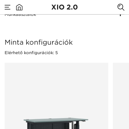
XIO 2.0
Munkaasztalok
none
Munkaasztalok
Minta konfigurációk
Elérhető konfigurációk: 5