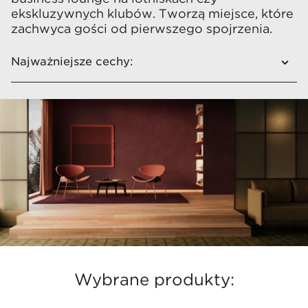
ekskluzywnych klubów. Tworzą miejsce, które
zachwyca gości od pierwszego spojrzenia.
Najważniejsze cechy:
Liczy się pierwsze wrażenie – masz tylko
jedną szansę, by zapadło w pamięć
Trwałość – przy dużym natężeniu ruchu
meble powinny być odporne na intensywną
eksploatację, codzienne czyszczenie i
jednocześnie zachowywać estetyczny
wygląd
Różnorodne opcje siedzeń – od wygodnych
sof i foteli, przez modułowe zestawy czy
budki telefoniczne
Wybrane produkty:
Przestrzenie do spotkań i wyciszenia –