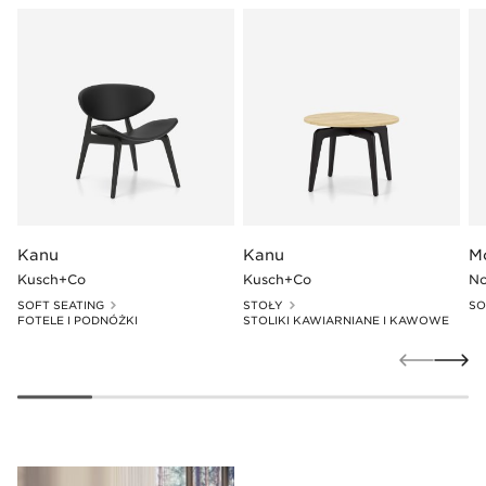
otwarte strefy sprzyjające integracji oraz
kameralne zakątki, w których można się
skupić lub zrelaksować
Kanu
Kanu
M
Kusch+Co
Kusch+Co
No
SOFT SEATING
STOŁY
SO
FOTELE I PODNÓŻKI
STOLIKI KAWIARNIANE I KAWOWE