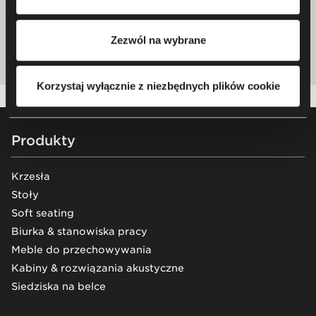
tym o przysługujących Ci uprawnieniach, zachęcamy do
Napisz do nas
zapoznania się z naszą
Polityką prywatności
.
Zezwól na wybrane
Odwiedź nasz showroom
Korzystaj wyłącznie z niezbędnych plików cookie
Footer
Produkty
Krzesła
Stoły
Soft seating
Biurka & stanowiska pracy
Meble do przechowywania
Kabiny & rozwiązania akustyczne
Siedziska na belce