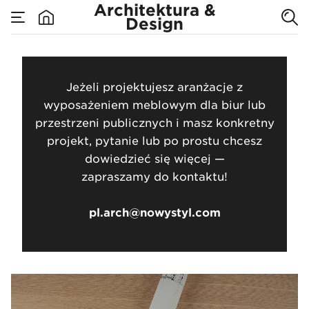
Produkujemy
Architektura &
Design
none
meble
Architektura & Desi
Jeżeli projektujesz aranżacje z
wyposażeniem meblowym dla biur lub
przestrzeni publicznych i masz konkretny
projekt, pytanie lub po prostu chcesz
dowiedzieć się więcej —
zapraszamy do kontaktu!
pl.arch@nowystyl.com