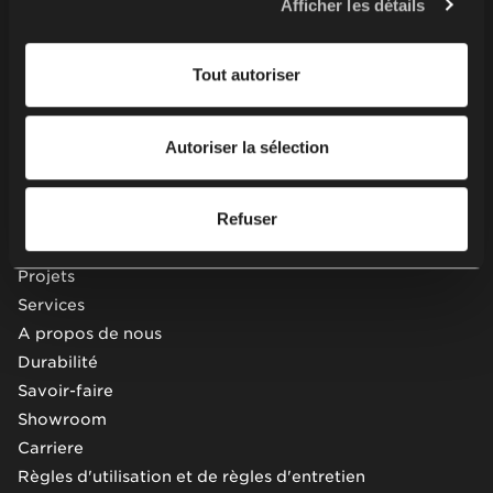
Afficher les détails
Tables
également être Responsables du traitement. Pour plus
Soft seating
d'informations sur l'utilisation des cookies par nous et
Bureaux & postes de travail
Tout autoriser
nos partenaires et le traitement de vos données
Meubles de rangement
personnelles, y compris vos droits, veuillez consulter
Cabines et solutions acoustiques
notre
politique de confidentialité
.
Autoriser la sélection
Assise sur poutre
Autre
Refuser
Projets
Services
A propos de nous
Durabilité
Savoir-faire
Showroom
Carriere
Règles d'utilisation et de règles d'entretien