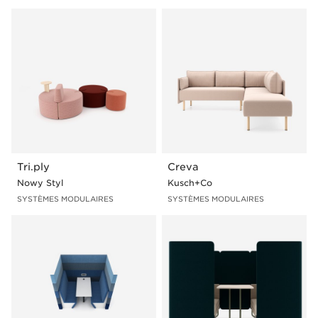
Ports multimédia
Pied I
Tablette
Piètement de la plaque
Table
Pied U
Panneau
Pour visualiser un produit avec des fonctionnalités
sélectionnées, cliquez sur la photo représentant une
ligne de produits spécifique, puis accédez à la section
"Configurations d'échantillons".
Tri.ply
Creva
Nowy Styl
Kusch+Co
SYSTÈMES MODULAIRES
SYSTÈMES MODULAIRES