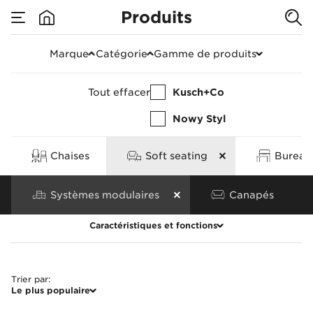
Produits
Systèmes modulair
Marque
Catégorie
Gamme de produits
Tout effacer
Kusch+Co
Nowy Styl
Chaises
Soft seating
Bureaux
Systèmes modulaires
Canapés
Caractéristiques et fonctions
Tout effacer
Trier par
:
Le plus populaire
Caractéristiques
Piètement