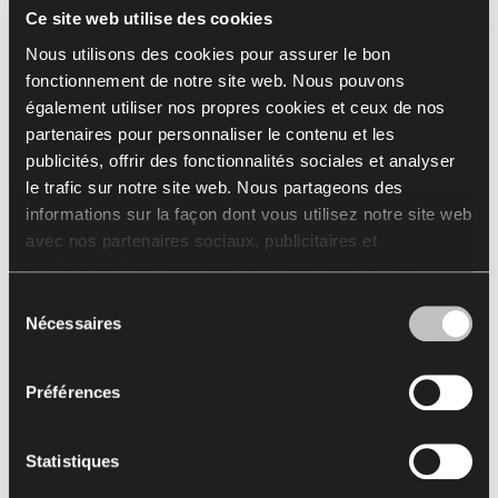
Ce site web utilise des cookies
Voir toutes les finitions
Nous utilisons des cookies pour assurer le bon
fonctionnement de notre site web. Nous pouvons
Go to Finishes Library
également utiliser nos propres cookies et ceux de nos
partenaires pour personnaliser le contenu et les
Catalogue de finitions
publicités, offrir des fonctionnalités sociales et analyser
le trafic sur notre site web. Nous partageons des
informations sur la façon dont vous utilisez notre site web
avec nos partenaires sociaux, publicitaires et
Téléchargements
analytiques. Les partenaires peuvent associer ces
informations à d'autres données reçues de votre part ou
Sélection
Arrangement
Packshots
2D & 3D
BIM
Brochur
obtenues lors de l'utilisation de leurs services.
Nécessaires
du
L'utilisation de cookies statistiques, de cookies
consentement
concernant le marketing et les préférences de l’utilisateur
Préférences
Sélectionner tout
(
11
)
Effacer la sélection
nécessite votre autorisation que vous pouvez donner en
cliquant sur « Tout autoriser ». Si vous souhaitez ajuster
vos accords, cliquez sur « Autoriser la sélection ». Vous
Statistiques
pouvez retirer votre accord/vos accords à tout moment