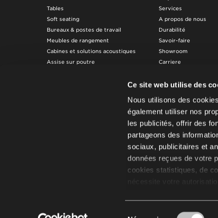
Tables
Services
Soft seating
A propos de nous
Bureaux & postes de travail
Durabilité
Meubles de rangement
Savoir-faire
Cabines et solutions acoustiques
Showroom
Assise sur poutre
Carriere
Règles d'utilisation e
d'entretien
Ce site web utilise des c
Nous utilisons des cookie
également utiliser nos pro
les publicités, offrir des f
partageons des information
sociaux, publicitaires et 
données reçues de votre par
cookies statistiques, de co
nécessite votre autorisati
souhaitez ajuster vos accor
accord/vos accords à tout 
Sélection
cookies aux fins susmenti