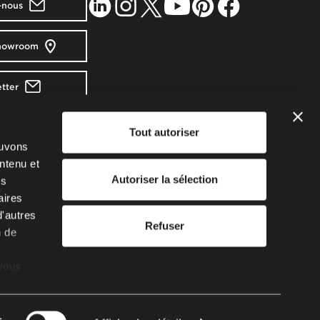
-nous
showroom
tter
Tout autoriser
France
Perret, France
ouvons
l.com
ntenu et
Autoriser la sélection
us
strement en
aires
ticle
e de
d'autres
Refuser
n de
Kz
 vous
otre
de
nel.