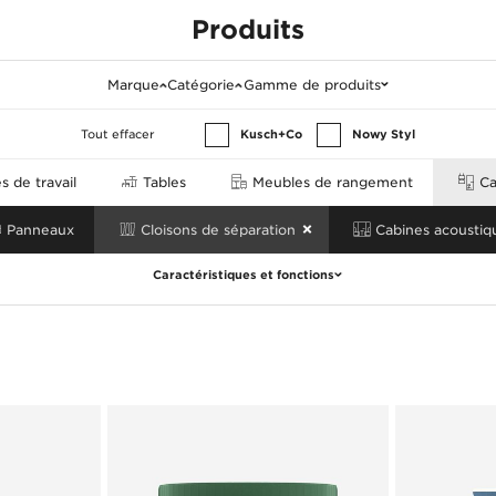
Produits
tion
Marque
Catégorie
Gamme de produits
Tout effacer
Kusch+Co
Nowy Styl
 de travail
Tables
Meubles de rangement
Ca
Panneaux
Cloisons de séparation
Cabines acoustiq
Caractéristiques et fonctions
Tout effacer
Catégorie de produit
Caractéristiques
Paroi autonome
Roulettes
Arrangement des murs
Tableau blanc
Pour visualiser un produit avec des fonctionnalités sélectionnées,
cliquez sur la photo représentant une ligne de produits spécifique,
puis accédez à la section "Configurations d'échantillons".