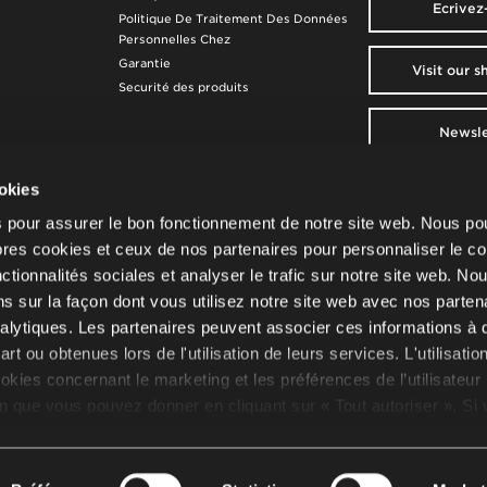
Ecrivez
Politique De Traitement Des Données
Personnelles Chez
Garantie
Visit our 
Securité des produits
Newsle
t de règles
Nowy Styl
ookies
40 rue Anatole 
92300 Levallois-
s pour assurer le bon fonctionnement de notre site web. Nous p
info.fr@nowysty
pres cookies et ceux de nos partenaires pour personnaliser le co
onctionnalités sociales et analyser le trafic sur notre site web. No
Numéro d'enregi
s sur la façon dont vous utilisez notre site web avec nos parten
application de l'ar
L. 541-10 du cod
analytiques. Les partenaires peuvent associer ces informations à 
l'Environnement:
t ou obtenues lors de l'utilisation de leurs services. L'utilisatio
FR013330_10DR
okies concernant le marketing et les préférences de l’utilisateur
on que vous pouvez donner en cliquant sur « Tout autoriser ». Si
ds, cliquez sur « Autoriser la sélection ». Vous pouvez retirer v
moment en modifiant les paramètres sélectionnés. L'utilisation 
© 2026 Nowy Styl
onnées est liée au traitement de vos données à caractère person