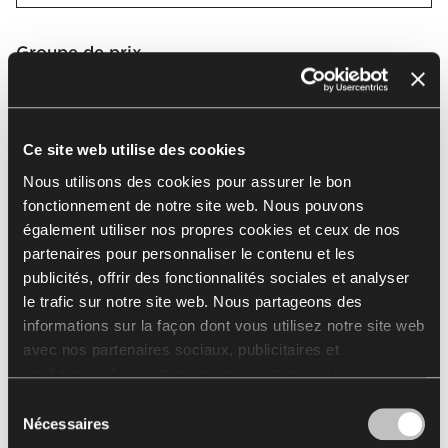
Groupe de prix
2
Ce site web utilise des cookies
Nom
Nous utilisons des cookies pour assurer le bon
fonctionnement de notre site web. Nous pouvons
Valencia
également utiliser nos propres cookies et ceux de nos
partenaires pour personnaliser le contenu et les
publicités, offrir des fonctionnalités sociales et analyser
Valencia | VL
le trafic sur notre site web. Nous partageons des
informations sur la façon dont vous utilisez notre site web
avec nos partenaires sociaux, publicitaires et
Sélectionner tout
(
72
)
Effacer la sélection
analytiques. Les partenaires peuvent associer ces
informations à d'autres données reçues de votre part ou
Sélection
obtenues lors de l'utilisation de leurs services.
Nécessaires
du
L'utilisation de cookies statistiques, de cookies