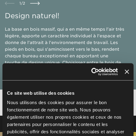
1
/
2
Design naturel!
La base en bois massif, qui a en même temps l'air très
légère, apporte un caractère individuel à l'espace et
donne de l'attrait à l'environnement de travail. Les
pieds en bois, qui s'amincissent vers le bas, rendent
chaque bureau exceptionnel en apportant une
touche de design unique.​ Choisissez entre le bois de
hêtre ou de chêne.​
Ce site web utilise des cookies
Nous utilisons des cookies pour assurer le bon
Détails
fonctionnement de notre site web. Nous pouvons
également utiliser nos propres cookies et ceux de nos
Crochet pour sac à main
partenaires pour personnaliser le contenu et les
publicités, offrir des fonctionnalités sociales et analyser