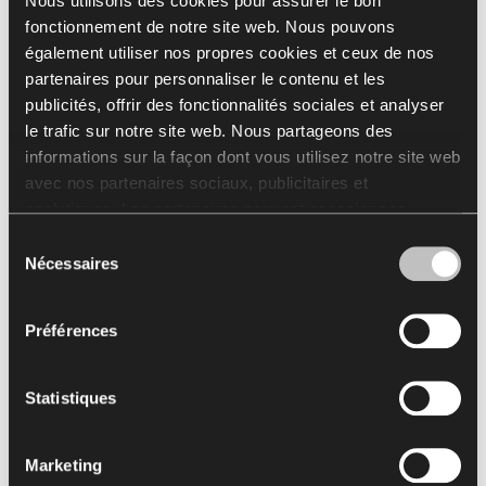
Nous utilisons des cookies pour assurer le bon
fonctionnement de notre site web. Nous pouvons
également utiliser nos propres cookies et ceux de nos
partenaires pour personnaliser le contenu et les
publicités, offrir des fonctionnalités sociales et analyser
VL3067
VL6012
le trafic sur notre site web. Nous partageons des
informations sur la façon dont vous utilisez notre site web
avec nos partenaires sociaux, publicitaires et
Charger plus
analytiques. Les partenaires peuvent associer ces
informations à d'autres données reçues de votre part ou
Sélection
obtenues lors de l'utilisation de leurs services.
Nécessaires
du
Voir toutes les finitions
L'utilisation de cookies statistiques, de cookies
consentement
concernant le marketing et les préférences de l’utilisateur
Go to Finishes Library
Préférences
nécessite votre autorisation que vous pouvez donner en
cliquant sur « Tout autoriser ». Si vous souhaitez ajuster
Catalogue de finitions
vos accords, cliquez sur « Autoriser la sélection ». Vous
Statistiques
pouvez retirer votre accord/vos accords à tout moment
en modifiant les paramètres sélectionnés. L'utilisation de
Marketing
cookies aux fins susmentionnées est liée au traitement
Téléchargements