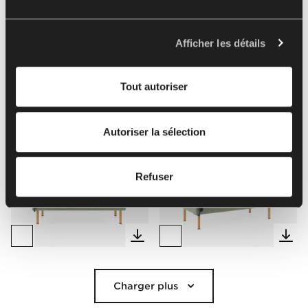
de vos données à caractère personnel. L'administrateur
de vos données à caractère personnel est Nowy Styl sp.
Packshots
Arrangement
2D & 3D
BIM
z o.o. Dans certains cas, nos partenaires peuvent
Afficher les détails
également être Responsables du traitement. Pour plus
d'informations sur l'utilisation des cookies par nous et
Sélectionner tout
(
12
)
Effacer la sélection
Tout autoriser
nos partenaires et le traitement de vos données
personnelles, y compris vos droits, veuillez consulter
notre
politique de confidentialité
.
Autoriser la sélection
Refuser
Charger plus