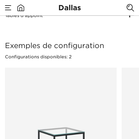
Dallas
Tables d'appoint
none
Tables d'appoint
Exemples de configuration
Configurations disponibles: 2