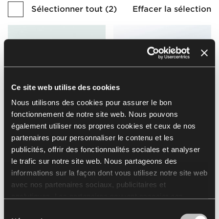
Sélectionner tout
(
2
)
Effacer la sélection
Matt Glass
Transparent Glass
Ce site web utilise des cookies
Nous utilisons des cookies pour assurer le bon
Voir toutes les finitions
fonctionnement de notre site web. Nous pouvons
également utiliser nos propres cookies et ceux de nos
Go to Finishes Library
partenaires pour personnaliser le contenu et les
publicités, offrir des fonctionnalités sociales et analyser
Catalogue de finitions
le trafic sur notre site web. Nous partageons des
informations sur la façon dont vous utilisez notre site web
avec nos partenaires sociaux, publicitaires et
analytiques. Les partenaires peuvent associer ces
Téléchargements
informations à d'autres données reçues de votre part ou
Sélection