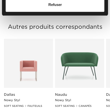
Go to Resources
Refuser
Autres produits correspondants
Dallas
Naudu
Da
Nowy Styl
Nowy Styl
No
SOFT SEATING
FAUTEUILS
SOFT SEATING
CANAPÉS
SO