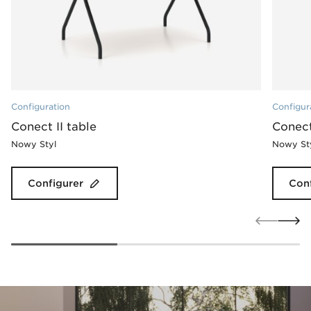
Configuration
Configur
Conect II table
Conect
Nowy Styl
Nowy St
Configurer
Conf