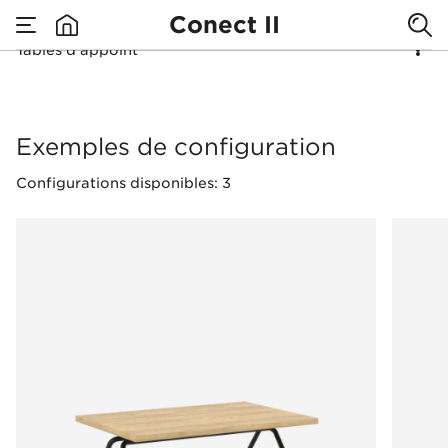
Conect II
Tables d'appoint
none
Tables d'appoint
Exemples de configuration
Configurations disponibles: 3