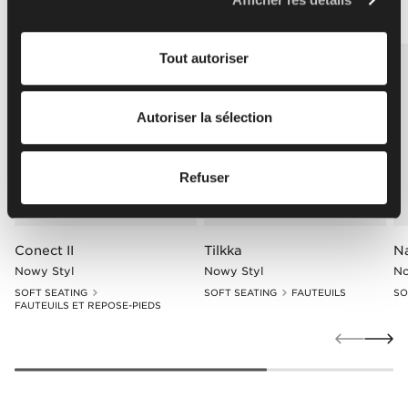
également être Responsables du traitement. Pour plus
d'informations sur l'utilisation des cookies par nous et
Tout autoriser
nos partenaires et le traitement de vos données
personnelles, y compris vos droits, veuillez consulter
notre
politique de confidentialité
.
Autoriser la sélection
Refuser
Conect II
Tilkka
N
Nowy Styl
Nowy Styl
No
SOFT SEATING
SOFT SEATING
FAUTEUILS
SO
FAUTEUILS ET REPOSE-PIEDS