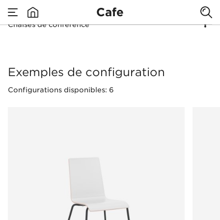
Cafe
Chaises de conférence
none
Chaises de conféren
Exemples de configuration
Configurations disponibles: 6