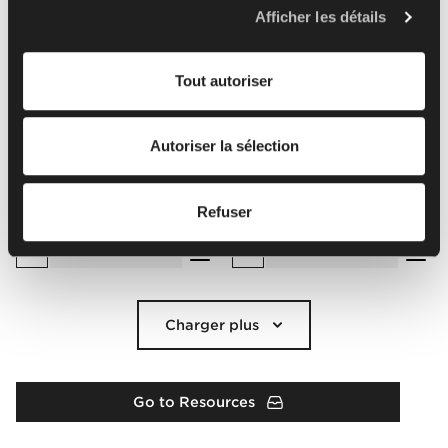
z o.o. Dans certains cas, nos partenaires peuvent
Afficher les détails
Sélectionner tout
(
14
)
Effacer la sélection
également être Responsables du traitement. Pour plus
d'informations sur l'utilisation des cookies par nous et
Tout autoriser
nos partenaires et le traitement de vos données
personnelles, y compris vos droits, veuillez consulter
notre
politique de confidentialité
.
Autoriser la sélection
Refuser
Charger plus
Go to Resources