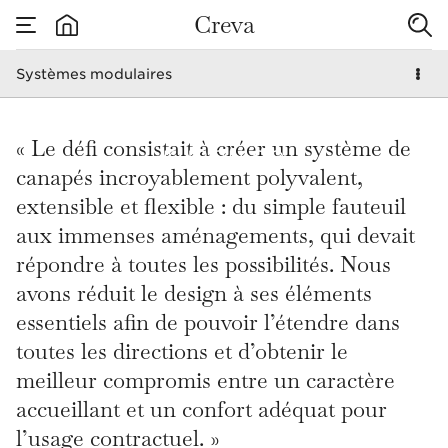
Creva
D
ESI
G
N
D
R
IVEN
Systèmes modulaires
none
B
Y PU
RPO
S
E
Systèmes modulaire
« Le défi consistait à créer un système de
canapés incroyablement polyvalent,
extensible et flexible : du simple fauteuil
aux immenses aménagements, qui devait
répondre à toutes les possibilités. Nous
avons réduit le design à ses éléments
essentiels afin de pouvoir l’étendre dans
toutes les directions et d’obtenir le
meilleur compromis entre un caractère
accueillant et un confort adéquat pour
l’usage contractuel. »