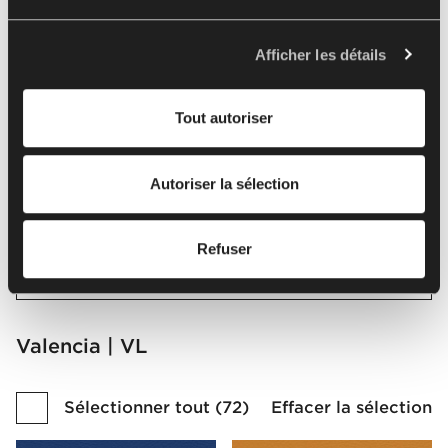
de vos données à caractère personnel. L'administrateur
de vos données à caractère personnel est Nowy Styl sp.
Tissu
z o.o. Dans certains cas, nos partenaires peuvent
Afficher les détails
également être Responsables du traitement. Pour plus
d'informations sur l'utilisation des cookies par nous et
Groupe de prix
Tout autoriser
nos partenaires et le traitement de vos données
personnelles, y compris vos droits, veuillez consulter
2
notre
politique de confidentialité
.
Autoriser la sélection
Nom
Refuser
Valencia
Valencia | VL
Sélectionner tout
(
72
)
Effacer la sélection