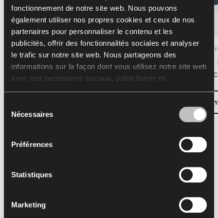
fonctionnement de notre site web. Nous pouvons
également utiliser nos propres cookies et ceux de nos
partenaires pour personnaliser le contenu et les
publicités, offrir des fonctionnalités sociales et analyser
Configuration
Configur
le trafic sur notre site web. Nous partageons des
Creva Landscape LINEAR
Creva
informations sur la façon dont vous utilisez notre site web
Kusch+Co
Kusch+C
avec nos partenaires sociaux, publicitaires et
analytiques. Les partenaires peuvent associer ces
informations à d'autres données reçues de votre part ou
Configurer
Conf
Sélection
obtenues lors de l'utilisation de leurs services.
Nécessaires
du
L'utilisation de cookies statistiques, de cookies
consentement
concernant le marketing et les préférences de l’utilisateur
Préférences
nécessite votre autorisation que vous pouvez donner en
cliquant sur « Tout autoriser ». Si vous souhaitez ajuster
vos accords, cliquez sur « Autoriser la sélection ». Vous
Statistiques
pouvez retirer votre accord/vos accords à tout moment
Finitions
en modifiant les paramètres sélectionnés. L'utilisation de
Marketing
cookies aux fins susmentionnées est liée au traitement
Type