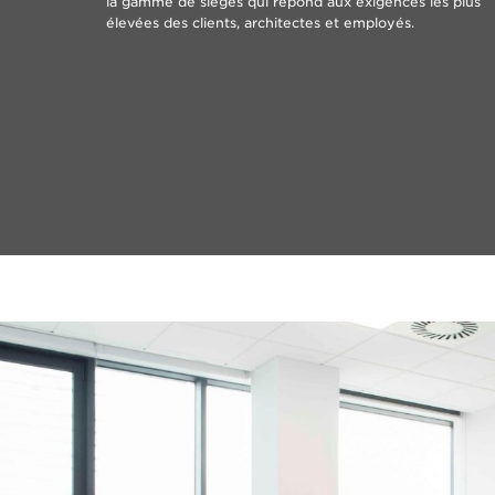
la gamme de sièges qui répond aux exigences les plus
élevées des clients, architectes et employés.