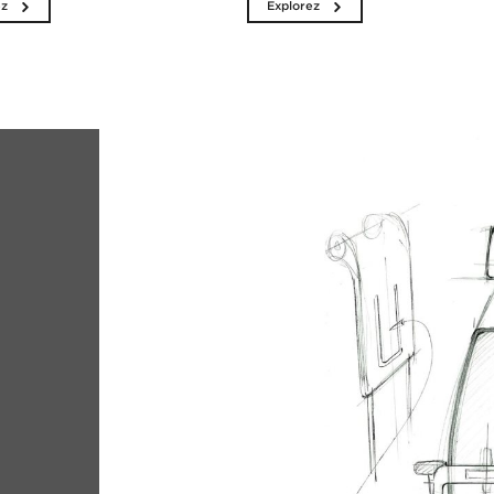
ez
Explorez