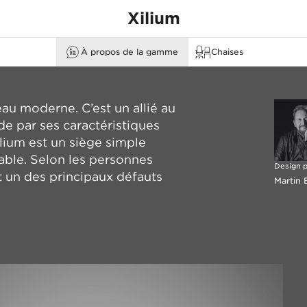
Xilium
​Your best busines
À propos de la gamme
Chaises
partner
none
Sièges de bureau
Chaises de conférence
eau moderne. C’est un allié au
de par ses caractéristiques
ilium est un siège simple
table. Selon les personnes
Design 
 un des principaux défauts
Martin 