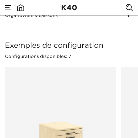
K40
Orga towers & caissons
none
Orga towers & caiss
Exemples de configuration
Configurations disponibles: 7