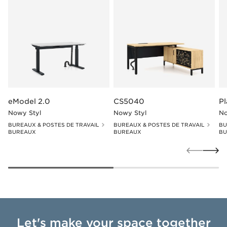
eModel 2.0
CS5040
P
Nowy Styl
Nowy Styl
No
BUREAUX & POSTES DE TRAVAIL
BUREAUX & POSTES DE TRAVAIL
BU
BUREAUX
BUREAUX
BU
Let's make your space together