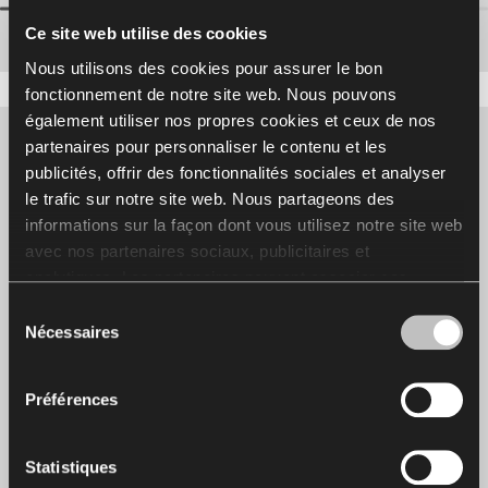
Ce site web utilise des cookies
Nous utilisons des cookies pour assurer le bon
fonctionnement de notre site web. Nous pouvons
également utiliser nos propres cookies et ceux de nos
partenaires pour personnaliser le contenu et les
À propos du designer
publicités, offrir des fonctionnalités sociales et analyser
le trafic sur notre site web. Nous partageons des
Horst Stumpp, Manfred
informations sur la façon dont vous utilisez notre site web
avec nos partenaires sociaux, publicitaires et
Herrmann
analytiques. Les partenaires peuvent associer ces
informations à d'autres données reçues de votre part ou
Sélection
obtenues lors de l'utilisation de leurs services.
Nécessaires
du
L'utilisation de cookies statistiques, de cookies
consentement
concernant le marketing et les préférences de l’utilisateur
Préférences
nécessite votre autorisation que vous pouvez donner en
cliquant sur « Tout autoriser ». Si vous souhaitez ajuster
vos accords, cliquez sur « Autoriser la sélection ». Vous
Statistiques
pouvez retirer votre accord/vos accords à tout moment